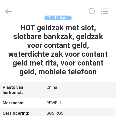
Limited.
All
Rights
Reserved.
Developed
Geldzakjes
by
ECER
HOT geldzak met slot,
HUIS
slotbare bankzak, geldzak
PRODUCTEN
voor contant geld,
waterdichte zak voor contant
ONGEVEER
geld met rits, voor contant
ONS
geld, mobiele telefoon
FABRIEKSREIS
Plaats van
China
herkomst:
KWALITEITSCONTROLE
Merknaam:
REWELL
Certificering:
SGS RGS