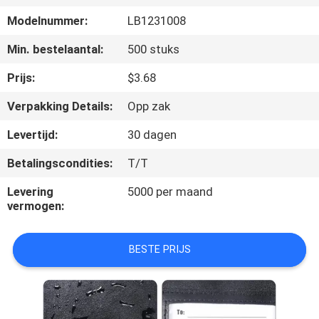
SITEMAP
Modelnummer:
LB1231008
PRIVACY
Min. bestelaantal:
500 stuks
POLICY
Prijs:
$3.68
Verpakking Details:
Opp zak
Levertijd:
30 dagen
Betalingscondities:
T/T
Levering
5000 per maand
vermogen:
BESTE PRIJS