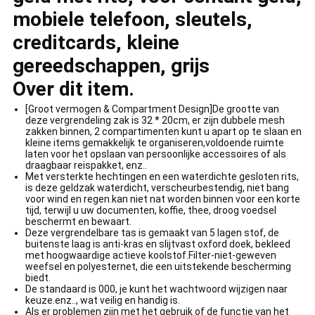
mobiele telefoon, sleutels,
creditcards, kleine
gereedschappen, grijs
Over dit item.
[Groot vermogen & Compartment Design]De grootte van
deze vergrendeling zak is 32 * 20cm, er zijn dubbele mesh
zakken binnen, 2 compartimenten kunt u apart op te slaan en
kleine items gemakkelijk te organiseren,voldoende ruimte
laten voor het opslaan van persoonlijke accessoires of als
draagbaar reispakket, enz..
Met versterkte hechtingen en een waterdichte gesloten rits,
is deze geldzak waterdicht, verscheurbestendig, niet bang
voor wind en regen.kan niet nat worden binnen voor een korte
tijd, terwijl u uw documenten, koffie, thee, droog voedsel
beschermt en bewaart.
Deze vergrendelbare tas is gemaakt van 5 lagen stof, de
buitenste laag is anti-kras en slijtvast oxford doek, bekleed
met hoogwaardige actieve koolstof.Filter-niet-geweven
weefsel en polyesternet, die een uitstekende bescherming
biedt.
De standaard is 000, je kunt het wachtwoord wijzigen naar
keuze.enz.., wat veilig en handig is.
Als er problemen zijn met het gebruik of de functie van het