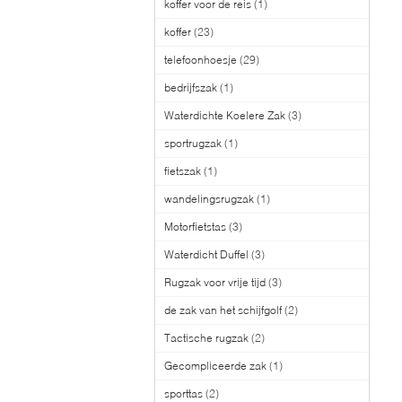
koffer voor de reis
(1)
koffer
(23)
telefoonhoesje
(29)
bedrijfszak
(1)
Waterdichte Koelere Zak
(3)
sportrugzak
(1)
fietszak
(1)
wandelingsrugzak
(1)
Motorfietstas
(3)
Waterdicht Duffel
(3)
Rugzak voor vrije tijd
(3)
de zak van het schijfgolf
(2)
Tactische rugzak
(2)
Gecompliceerde zak
(1)
sporttas
(2)