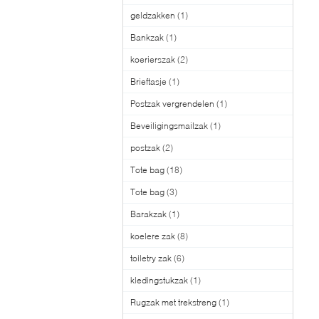
geldzakken
(1)
Bankzak
(1)
koerierszak
(2)
Brieftasje
(1)
Postzak vergrendelen
(1)
Beveiligingsmailzak
(1)
postzak
(2)
Tote bag
(18)
Tote bag
(3)
Barakzak
(1)
koelere zak
(8)
toiletry zak
(6)
kledingstukzak
(1)
Rugzak met trekstreng
(1)