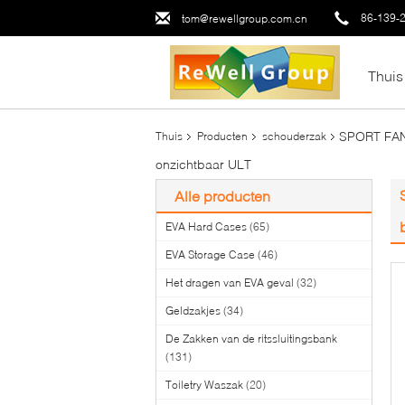
86-139-
tom@rewellgroup.com.cn
Thuis
SPORT FANN
Thuis
Producten
schouderzak
onzichtbaar ULT
Alle producten
EVA Hard Cases
(65)
EVA Storage Case
(46)
Het dragen van EVA geval
(32)
Geldzakjes
(34)
De Zakken van de ritssluitingsbank
(131)
Toiletry Waszak
(20)