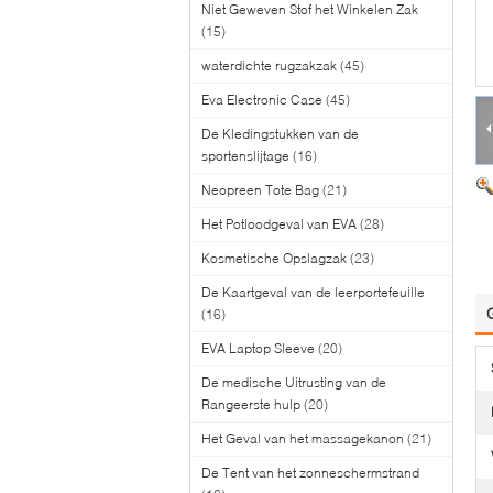
Niet Geweven Stof het Winkelen Zak
(15)
waterdichte rugzakzak
(45)
Eva Electronic Case
(45)
De Kledingstukken van de
sportenslijtage
(16)
Neopreen Tote Bag
(21)
Het Potloodgeval van EVA
(28)
Kosmetische Opslagzak
(23)
De Kaartgeval van de leerportefeuille
(16)
EVA Laptop Sleeve
(20)
De medische Uitrusting van de
Rangeerste hulp
(20)
Het Geval van het massagekanon
(21)
De Tent van het zonneschermstrand