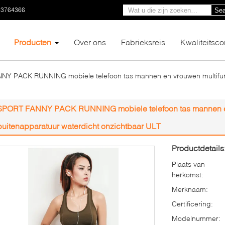
23764366
Sea
Producten
Over ons
Fabrieksreis
Kwaliteitsco
Y PACK RUNNING mobiele telefoon tas mannen en vrouwen multifunc
SPORT FANNY PACK RUNNING mobiele telefoon tas mannen en
buitenapparatuur waterdicht onzichtbaar ULT
Productdetails
Plaats van
herkomst:
Merknaam:
Certificering:
Modelnummer: