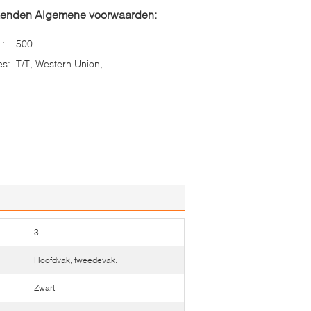
zenden Algemene voorwaarden:
l:
500
es:
T/T, Western Union,
3
Hoofdvak, tweedevak.
Zwart