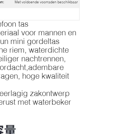
en:
Met voldoende voorraden beschikbaar
foon tas
teriaal voor mannen en
un mini gordeltas
he riem, waterdichte
eiliger nachtrennen,
oordacht,adembare
agen, hoge kwaliteit
meerlagig zakontwerp
gerust met waterbeker