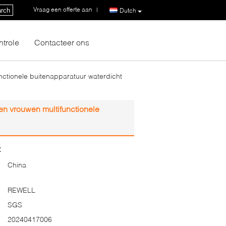
Vraag een offerte aan
|
rch
Dutch
ntrole
Contacteer ons
tionele buitenapparatuur waterdicht
 vrouwen multifunctionele
:
China
REWELL
SGS
20240417006