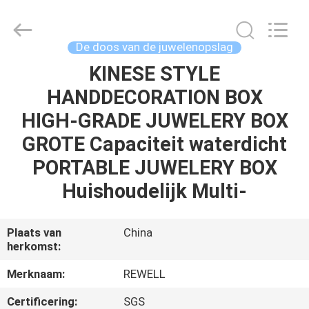
Industrial
Group
Limited.
All
Rights
De doos van de juwelenopslag
Reserved.
Developed
by
KINESE STYLE
HUIS
ECER
HANDDECORATION BOX
PRODUCTEN
HIGH-GRADE JUWELERY BOX
GROTE Capaciteit waterdicht
ONGEVEER
PORTABLE JUWELERY BOX
ONS
Huishoudelijk Multi-
FABRIEKSREIS
Plaats van
China
herkomst:
KWALITEITSCONTROLE
Merknaam:
REWELL
Certificering:
SGS