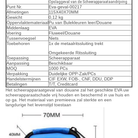
Opslaggeval van de Scheerapparaataandrijving
Punt Nr.
Eva-geval-00217
Afmetingen
115X40X70MM
Gewicht
0,12 kg
Oppervlaktemateriaal
Pu van Bulekleuren leer/Douane
Middenlaag
EVA
Voering
Fluweel/Douane
Tussenvoegsel
Niets
Toebehoren
1x de metaalritssluiting trekt
Omgekeerde Ritssluiting
Toepassing
Scheerapparaat
Aanpassing
Beschikbaar
MOQ
1000 PCs
Verpakking
Duidelijke OPP-Zak/PCs
Handelstermijnen
CIF EXW, FOB-, CNF, DDU, DDP
Betalingen
T/T, Creditcard
Het scheerapparaatgeval van douane zal het geschikte EVA uw
scheerapparaatschade vrij houden en beschermd in uw huis en
op ga. Het materiaal van premieeva zal sterkte en een
langdurige het levenstijd toestaan