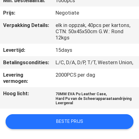
Min. bestelaantal:
1000pcs
SITEMAP
Prijs:
Negotiate
PRIVACY
Verpakking Details:
elk in oppzak, 40pcs per kartons,
CTN: 50x45x50cm G.W.: Rond
POLICY
12kgs
Levertijd:
15days
Betalingscondities:
L/C, D/A, D/P, T/T, Western Union,
Levering
2000PCS per dag
vermogen:
Hoog licht:
,
70MM EVA Pu Leather Case
Hard Pu van de Scheerapparaataandrijving
Leergeval
BESTE PRIJS