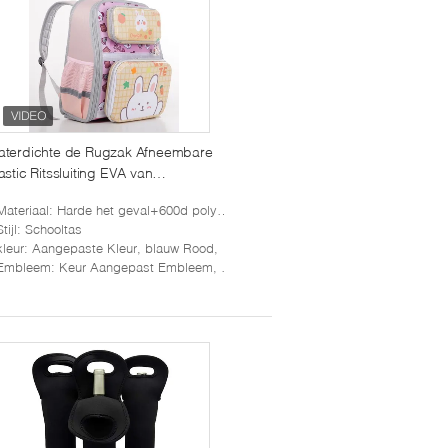
aterdichte de Rugzak Afneembare
astic Ritssluiting EVA van
ilrdenschooltassen DIY
Materiaal
: Harde het geval+600d polyester van EVA
Stijl
: Schooltas
kleur
: Aangepaste Kleur, blauw Rood,
Embleem
: Keur Aangepast Embleem, Serigrafiedruk goed