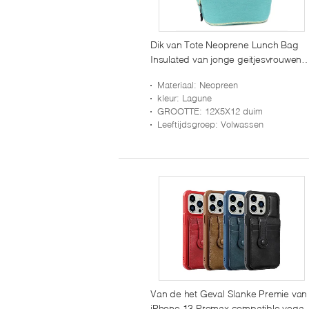
Dik van Tote Neoprene Lunch Bag
Insulated van jonge geitjesvrouwen
Opnieuw te gebruiken Wasbare Extr
Materiaal
: Neopreen
kleur
: Lagune
GROOTTE
: 12X5X12 duim
Leeftijdsgroep
: Volwassen
Van de het Geval Slanke Premie van
iPhone 13 Promax compatible vega