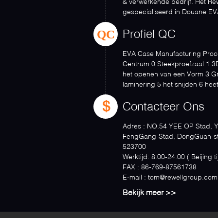
& verwerkende bedrijf. Het Rew
gespecialiseerd in Douane EV
brede ...
QC
Profiel QC
EVA Case Manufacturing Proc
Centrum 0 Steekproefzaal 1 3
het openen van een Vorm 3 Gr
laminering 5 het snijden 6 heet
orde maken 8 ...
Contacteer Ons
Adres :
NO.54 YEE OP Stad, Y
FengGang-Stad, DongGuan-s
523700
Werktijd:
8:00-24:00 ( Beijing
FAX :
86-769-87561738
E-mail :
tom@rewellgroup.com
Bekijk meer >>