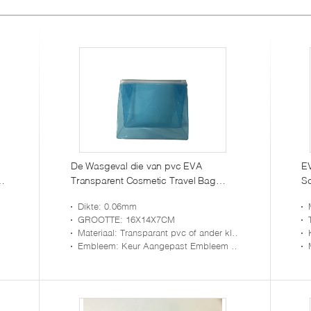
n
De Wasgeval die van pvc EVA
E
Transparent Cosmetic Travel Bag
Sc
0.06MM verpakken
A
Dikte
: 0.06mm
me
GROOTTE
: 16X14X7CM
Materiaal
: Transparant pvc of ander kleurenpvc
Embleem
: Keur Aangepast Embleem goed