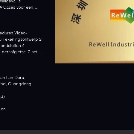
ellgeval is
A Cases voor een
edures Video-
D Tekeningsontwerp 2
ondstoffen 4
-persafgietsel 7 het in
anTian-Dorp,
tad, Guangdong
 tijd)
.cn