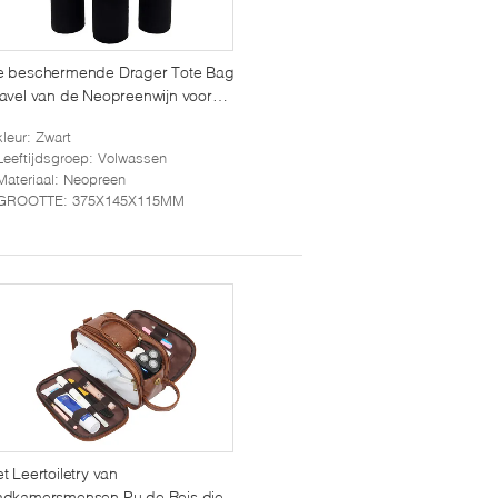
e beschermende Drager Tote Bag
avel van de Neopreenwijn voor
hampagne Bottles
kleur
: Zwart
Leeftijdsgroep
: Volwassen
Materiaal
: Neopreen
GROOTTE
: 375X145X115MM
t Leertoiletry van
adkamersmensen Pu de Reis die