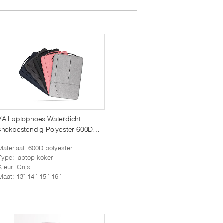
VA Laptophoes Waterdicht
hokbestendig Polyester 600D
angepaste Maat Neopreen Materiaal
Materiaal
: 600D polyester
t Ritsvak voor MacBook Air 13 Inch
Type
: laptop koker
Kleur
: Grijs
Maat
: 13" 14'' 15'' 16''