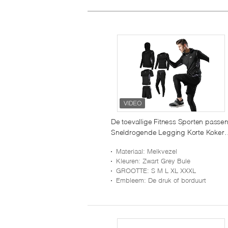
De toevallige Fitness Sporten passe
Sneldrogende Legging Korte Koker
voor Opleiding aan
Materiaal
: Melkvezel
Kleuren
: Zwart Grey Bule
GROOTTE
: S M L XL XXXL
Embleem
: De druk of borduurt