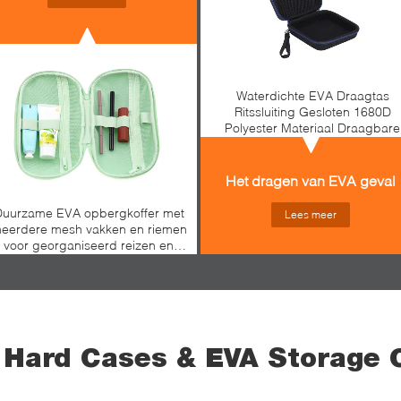
Waterdichte EVA Draagtas
Ritssluiting Gesloten 1680D
Polyester Materiaal Draagbare
Opbergoplossing voor Elektroni
Het dragen van EVA geval
uurzame EVA opbergkoffer met
Lees meer
eerdere mesh vakken en riemen
voor georganiseerd reizen en
bescherming van professionele
apparatuur
 Hard Cases & EVA Storage 