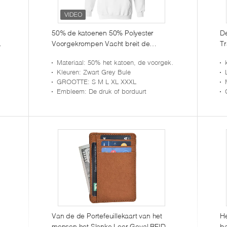
50% de katoenen 50% Polyester
D
Voorgekrompen Vacht breit de
Tr
a
Kledingstukken Zwaar Mengsel 8Oz
C
Materiaal
: 50% het katoen, de voorgekrompen vacht van 50% polyester breit
van de Sportenslijtage
Kleuren
: Zwart Grey Bule
GROOTTE
: S M L XL XXXL
Embleem
: De druk of borduurt
Van de de Portefeuillekaart van het
He
n
mensen het Slanke Leer Geval RFID
b