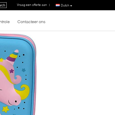
Vraag een offerte aan
|
rch
Dutch
ntrole
Contacteer ons