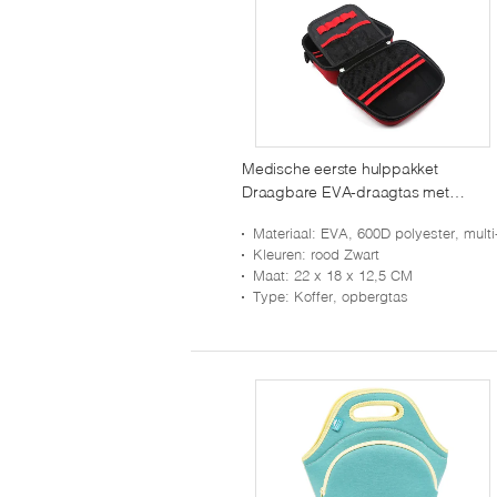
Medische eerste hulppakket
Draagbare EVA-draagtas met
aanpasbare zakken en elastische
Materiaal
: EVA, 600D polyester, multi-spande
riemen voor organisatie
Kleuren
: rood Zwart
Maat
: 22 x 18 x 12,5 CM
Type
: Koffer, opbergtas