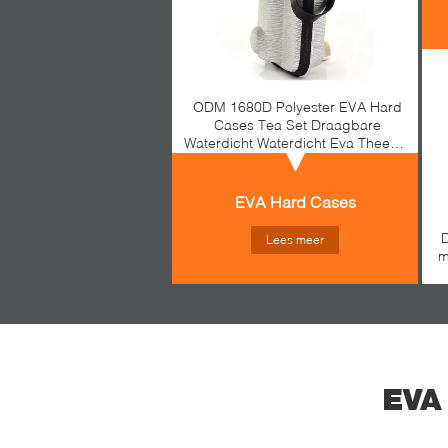
ODM 1680D Polyester EVA Hard
Cases Tea Set Draagbare
Waterdicht Waterdicht Eva Theepot
Hard Shell Case Travel Storage
Travel Case Tea Set Draagbare
Case
EVA Hard Cases
D
Lees meer
m
EVA