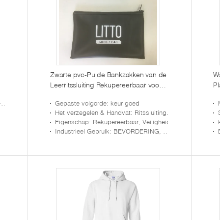
Zwarte pvc-Pu de Bankzakken van de
W
Leerritssluiting Rekupereerbaar voor
Pl
Muntstukkengeld
Ch
x
Gepaste volgorde
: keur goed
Het verzegelen & Handvat
: Ritssluitingsbovenkant
Eigenschap
: Rekupereerbaar, Veiligheid
Industrieel Gebruik
: BEVORDERING, Gift, bank