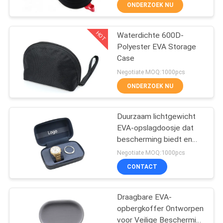
SITEMAP
ONDERZOEK NU
PRIVACY
HOT
Waterdichte 600D-
33
Polyester EVA Storage
POLICY
Case
Het dragen van EVA
Negotiate MOQ:1000pcs
geval
ONDERZOEK NU
Duurzaam lichtgewicht
EVA-opslagdoosje dat
bescherming biedt en
34
een stijlvolle
Negotiate MOQ:1000pcs
draagoplossing biedt
CONTACT
voor elektronische
Geldzakjes
apparaten
gereedschappen
Draagbare EVA-
horloges en
opbergkoffer Ontworpen
manchetknopen
voor Veilige Bescherming