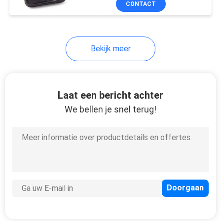
CONTACT
24
Doos Ontworpen voor
Oortelefoons
Neopreen Tote Bag
Elektronische Apparaten
Bekijk meer
Laat een bericht achter
We bellen je snel terug!
31
Het Potloodgeval
van EVA
28