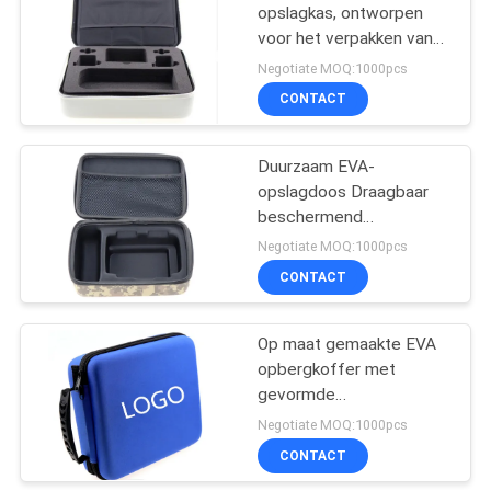
opslagkas, ontworpen
voor het verpakken van
18
gereedschappen,
Negotiate MOQ:1000pcs
elektronische apparaten
Niet Geweven Stof
CONTACT
en accessoires met een
het Winkelen Zak
stevige beschermende
schelp
Duurzaam EVA-
opslagdoos Draagbaar
beschermend
draagdoosje voor
Negotiate MOQ:1000pcs
gereedschappen
CONTACT
48
Apparaten en apparatuur
met waterdichte harde
waterdichte
schelpen
Op maat gemaakte EVA
opbergkoffer met
rugzakzak
gevormde
schuiminzetstukken voor
Negotiate MOQ:1000pcs
superieure bescherming
CONTACT
van gereedschap,