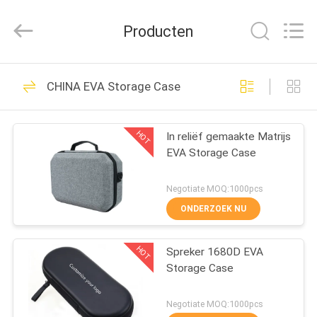
Group
Limited.
All
Producten
Rights
Reserved.
Developed
by
HUIS
ECER
68
CHINA EVA Storage Case
EVA Hard Cases
PRODUCTEN
HOT
In reliëf gemaakte Matrijs
EVA Storage Case
ONGEVEER
ONS
Negotiate MOQ:1000pcs
ONDERZOEK NU
49
FABRIEKSREIS
HOT
Spreker 1680D EVA
EVA Storage Case
Storage Case
KWALITEITSCONTROLE
Negotiate MOQ:1000pcs