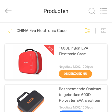
Group
Limited.
All
Producten
Rights
Reserved.
Developed
by
HUIS
ECER
69
CHINA Eva Electronic Case
EVA Hard Cases
PRODUCTEN
HOT
1680D nylon EVA
Electronic Case
ONGEVEER
ONS
Negotiate MOQ:1000pcs
ONDERZOEK NU
49
FABRIEKSREIS
Beschermende Opnieuw
EVA Storage Case
te gebruiken 600D-
KWALITEITSCONTROLE
Polyester EVA Electronic
Case Spandex Lining
Negotiate MOQ:1000pcs