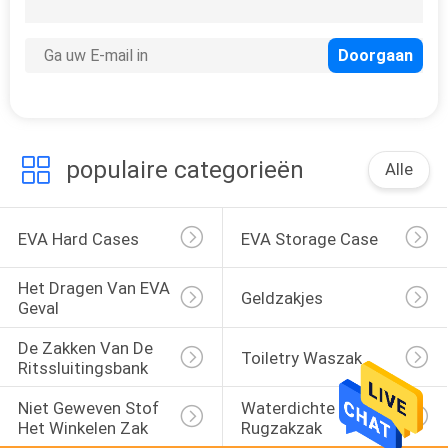
24
Neopreen Tote Bag
populaire categorieën
Alle
31
EVA Hard Cases
EVA Storage Case
Het Potloodgeval
Het Dragen Van EVA 
Geldzakjes
van EVA
Geval
De Zakken Van De 
Toiletry Waszak
Ritssluitingsbank
Niet Geweven Stof 
Waterdichte 
Het Winkelen Zak
Rugzakzak
28