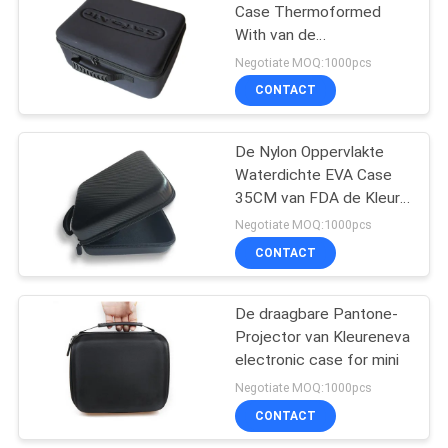
Case Thermoformed
With van de
18
stoffenoppervlakte de
Negotiate MOQ:1000pcs
Waterdichte
Niet Geweven Stof
CONTACT
het Winkelen Zak
De Nylon Oppervlakte
Waterdichte EVA Case
35CM van FDA de Kleur
van Lengtepantone
Negotiate MOQ:1000pcs
CONTACT
49
waterdichte
De draagbare Pantone-
Projector van Kleureneva
rugzakzak
electronic case for mini
Negotiate MOQ:1000pcs
CONTACT