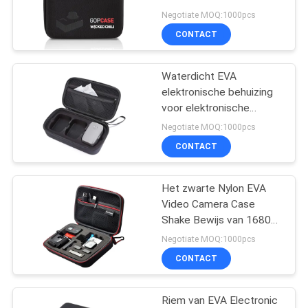
de Bank Hard Geval
Negotiate MOQ:1000pcs
CONTACT
134
De Zakken van de
Waterdicht EVA
elektronische behuizing
ritssluitingsbank
voor elektronische
apparaten maat en kleur
Negotiate MOQ:1000pcs
beschikbaar lichtgewicht
CONTACT
en duurzaam
Het zwarte Nylon EVA
23
Video Camera Case
Shake Bewijs van 1680D
Toiletry Waszak
Lichtgewicht
Negotiate MOQ:1000pcs
CONTACT
Riem van EVA Electronic