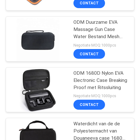
SITEMAP
CONTACT
PRIVACY
ODM Duurzame EVA
33
Massage Gun Case
POLICY
Water Bestand Mesh
Het dragen van EVA
Lining
Negotiate MOQ:1000pcs
geval
CONTACT
ODM 1680D Nylon EVA
Electronic Case Breaking
Proof met Ritssluiting
34
Negotiate MOQ:1000pcs
CONTACT
Geldzakjes
Waterdicht van de de
Polyestermacht van
Douaneeva case 1680D