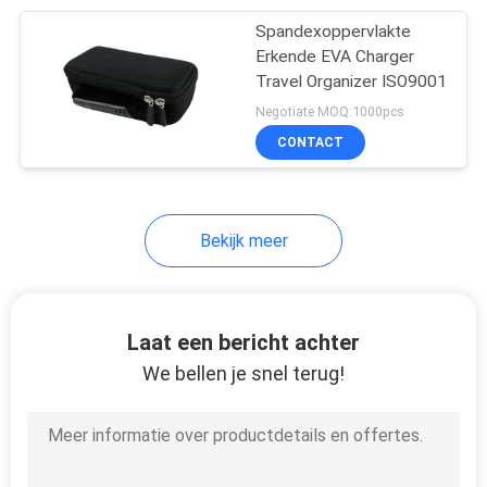
Spandexoppervlakte
46
Erkende EVA Charger
Travel Organizer ISO9001
Eva Electronic Case
Negotiate MOQ:1000pcs
CONTACT
Bekijk meer
19
De Kledingstukken
Laat een bericht achter
van de
We bellen je snel terug!
sportenslijtage