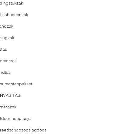
edingstukzak
isschoenenzak
randzak
slagzak
stas
erverzak
ndtas
cumentenpakket
NVAS TAS
merazak
tdoor heuptasje
reedschapsopslagdoos