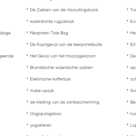
De Zakken van de ritssluitingsbank
To
waterdichte rugzakzak
Ev
ijtage
Neopreen Tote Bag
He
De Kaartgeval van de leerportefeuille
EV
geerste
Het Geval van het massagekanon
De
Branddichte waterdichte zakken
op
Elektrische kofferbak
sc
make-upzak
Av
de kleding van de zonbescherming
Be
Oogopslagdoos
hu
yogakleren
La