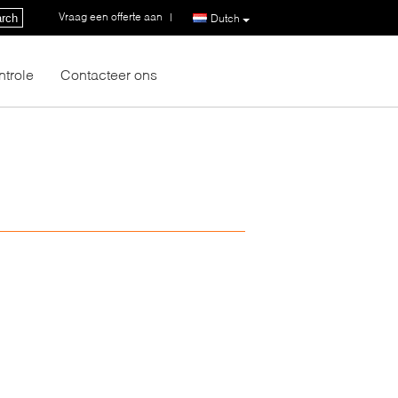
Vraag een offerte aan
|
rch
Dutch
ntrole
Contacteer ons