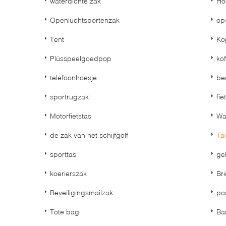
waterdichte zak
Ho
Openluchtsportenzak
op
Tent
Ko
Plüsspeelgoedpop
kof
telefoonhoesje
be
sportrugzak
fie
Motorfietstas
Wa
de zak van het schijfgolf
Ta
sporttas
ge
koerierszak
Bri
Beveiligingsmailzak
po
Tote bag
Ba