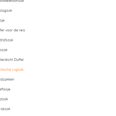
ofdtelefoonzak
slagzak
pje
fer voor de reis
drijfszak
tszak
terdicht Duffel
ctische rugzak
ldzakken
eftasje
stzak
rakzak