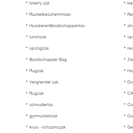
toiletry zak
kl
Racketbeschermhoes
Re
HuisdierenBoodschappentas
st
lunchzak
op
opslagzak
rei
Boodschapper Bag
Zw
Rugzak
Ha
n
Vergrendel zak
Do
Rugzak
CA
schoudertas
Ca
gymnastiekzak
Ou
kruis - lichaamszak
Ge