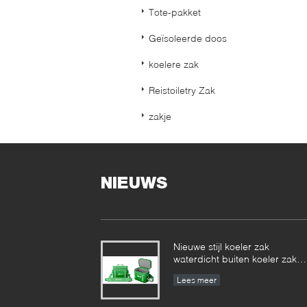
Tote-pakket
Geïsoleerde doos
koelere zak
Reistoiletry Zak
zakje
NIEUWS
Nieuwe stijl koeler zak
waterdicht buiten koeler zak
fabriek
Lees meer