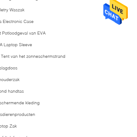
iletry Waszak
a Electronic Case
t Potloodgeval van EVA
A Laptop Sleeve
 Tent van het zonneschermstrand
slagdoos
houderzak
ond handtas
schermende kleding
isdierenproducten
ptop Zak