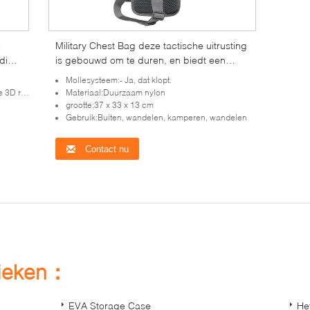
e
Military Chest Bag deze tactische uitrusting
dige
is gebouwd om te duren, en biedt een
d
perfecte mix van duurzaamheid,
Mollesysteem:- Ja, dat klopt.
functionaliteit en stijl.
rugzak
Materiaal:Duurzaam nylon
grootte:37 x 33 x 13 cm
Gebruik:Buiten, wandelen, kamperen, wandelen
Contact nu
rieken：
EVA Storage Case
He