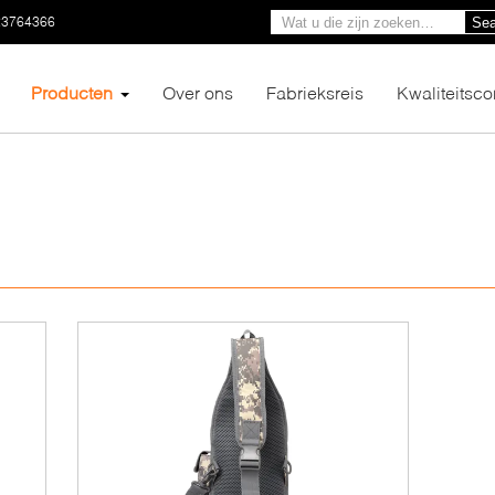
23764366
Sea
Producten
Over ons
Fabrieksreis
Kwaliteitsco