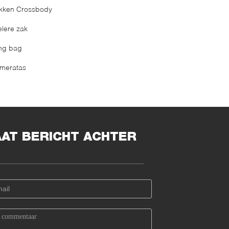
kken Crossbody
elere zak
ing bag
meratas
AAT BERICHT ACHTER