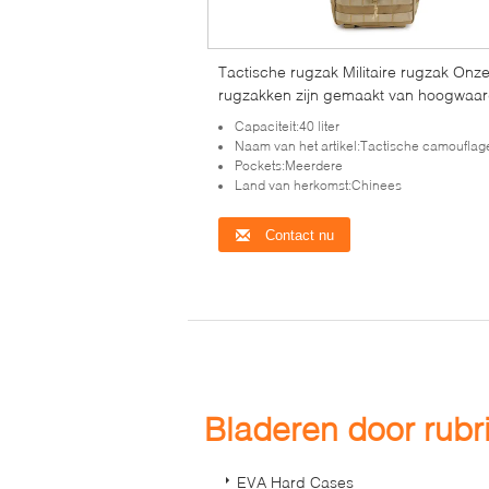
Tactische rugzak Militaire rugzak Onz
rugzakken zijn gemaakt van hoogwaar
materialen en bieden de duurzaamhei
Capaciteit:40 liter
Naam van het artikel:Tactische camouflage 3D 
Pockets:Meerdere
Land van herkomst:Chinees
Contact nu
Bladeren door rub
EVA Hard Cases