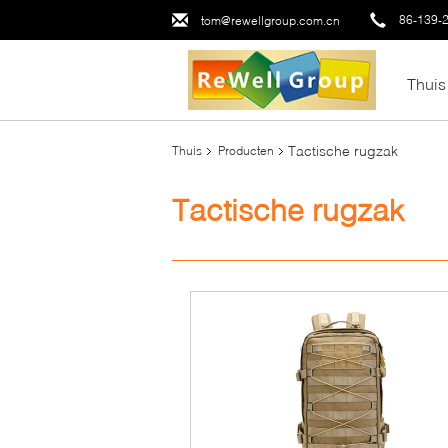
86-139-
tom@rewellgroup.com.cn
Thuis
Tactische rugzak
Thuis
Producten
Tactische rugzak