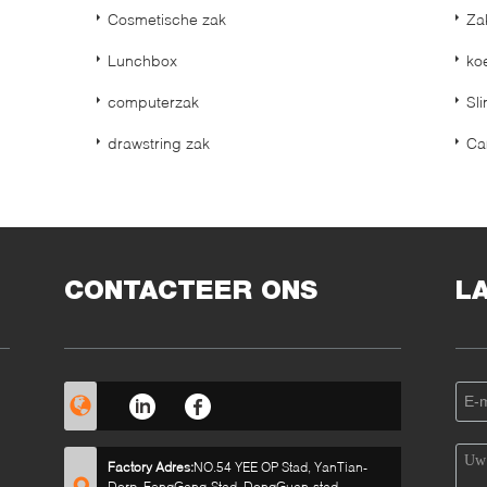
Cosmetische zak
Za
Lunchbox
ko
computerzak
Sl
drawstring zak
Ca
CONTACTEER ONS
L
Factory Adres:
NO.54 YEE OP Stad, YanTian-
Dorp, FengGang-Stad, DongGuan-stad,