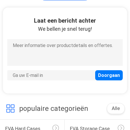
134
Laat een bericht achter
We bellen je snel terug!
De Zakken van de
ritssluitingsbank
23
Toiletry Waszak
populaire categorieën
Alle
EVA Hard Cases
EVA Storage Case