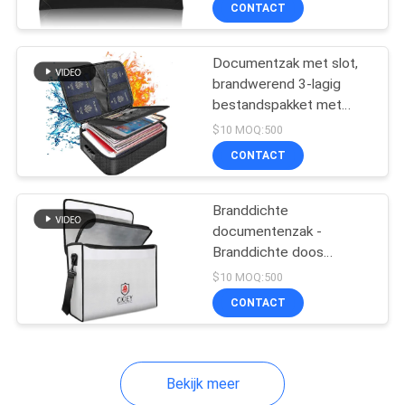
SITEMAP
CONTACT
zakje met rits, 8 lagen
functioneel materiaal
PRIVACY
Documentzak met slot,
33
brandwerend 3-lagig
POLICY
bestandspakket met
Het dragen van EVA
waterbestendig ritsletje,
$10 MOQ:500
geval
document veilig
CONTACT
draagbaar
Branddichte
documentenzak -
Branddichte doos
34
[thermisch geïsoleerd]
$10 MOQ:500
Branddichte kluisjes voor
CONTACT
thuis Grote branddichte
Geldzakjes
zak sluitbaar
Bekijk meer