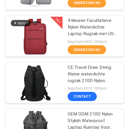
SITEMAP
ONDERZOEK NU
PRIVACY
HOT
4 kleuren Facultatieve
33
Nylon Waterdichte
POLICY
Laptop Rugzak met USB-
Het dragen van EVA
Lader
Negotiate MOQ:1000pcs
geval
ONDERZOEK NU
CE Travel Draw String
Kleine waterdichte
rugzak 210D Nylon
34
Canvas Travel Draw
Negotiate MOQ:1000pcs
String Waterdichte
CONTACT
rugzak rugzak met
Geldzakjes
schouderband
OEM ODM 210D Nylon
Stylish Waterproof
Laptop Ruimtas Voor