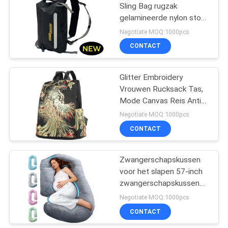
Sling Bag rugzak
gelamineerde nylon stof
18
waterdicht rugzak
Negotiate MOQ:1000pcs
Niet Geweven Stof
CONTACT
het Winkelen Zak
Glitter Embroidery
Vrouwen Rucksack Tas,
Mode Canvas Reis Anti-
diefstal Rucksack
Negotiate MOQ:1000pcs
Schoudertas (Zwart)
CONTACT
49
waterdichte
Zwangerschapskussen
voor het slapen 57-inch
rugzakzak
zwangerschapskussen
voor zwangere vrouwen
Negotiate MOQ:1000pcs
met verwijderbare
CONTACT
wasbare dekking steun