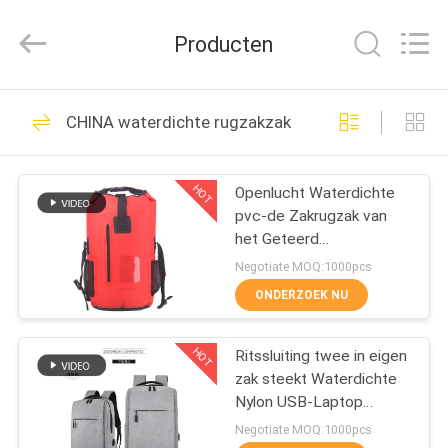
Group
Limited.
All
Producten
Rights
Reserved.
Developed
by
HUIS
ECER
69
CHINA waterdichte rugzakzak
EVA Hard Cases
PRODUCTEN
HOT
Openlucht Waterdichte
pvc-de Zakrugzak van
ONGEVEER
het Geteerd
ONS
zeildoekstrand
Negotiate MOQ:1000pcs
ONDERZOEK NU
49
FABRIEKSREIS
HOT
Ritssluiting twee in eigen
EVA Storage Case
zak steekt Waterdichte
KWALITEITSCONTROLE
Nylon USB-Laptop
Rugzak
Negotiate MOQ:1000pcs