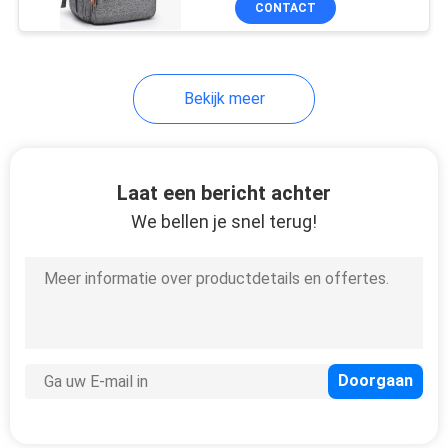
CONTACT
24
jongen, geïsoleerde
fleshouders, fopspeen,
Neopreen Tote Bag
grote capaciteit
Bekijk meer
Laat een bericht achter
We bellen je snel terug!
31
Het Potloodgeval
van EVA
28