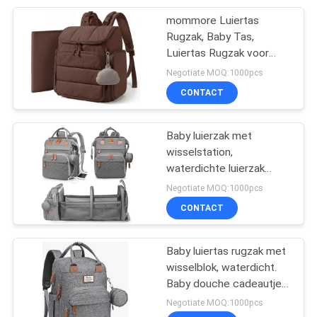
voor rug, buik, nek, benen
en heupen V C U-vormig
mommore Luiertas
46
vollichaamskussen,
Rugzak, Baby Tas,
fluweelgrijs
Luiertas Rugzak voor
Eva Electronic Case
Mama Papa's, Koffie |
Negotiate MOQ:1000pcs
Waterdichte
CONTACT
Verschoonmat,
Kinderwagenbanden voor
Peuter, Geïsoleerde
Baby luierzak met
Vakken, Fopspeenhoesje,
wisselstation,
Baby Essentieel
waterdichte luierzak
19
rugzak voor moeders
Negotiate MOQ:1000pcs
De Kledingstukken
paps met USB
CONTACT
oplaadpoort, baby
van de
douche cadeautjes, baby
essentials, grijs
Baby luiertas rugzak met
sportenslijtage
wisselblok, waterdicht.
Baby douche cadeautjes,
reis baby tassen voor
Negotiate MOQ:1000pcs
mama papa meisje