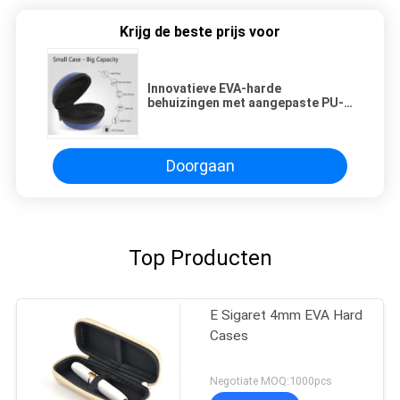
Krijg de beste prijs voor
Innovatieve EVA-harde
behuizingen met aangepaste PU-
leerbuis en zachte stoffen voor
stijlvolle en veilige opslag
Doorgaan
Top Producten
E Sigaret 4mm EVA Hard
Cases
Negotiate MOQ:1000pcs