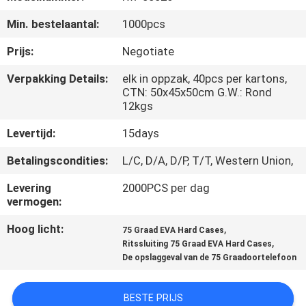
SITEMAP
Min. bestelaantal:
1000pcs
PRIVACY
Prijs:
Negotiate
POLICY
Verpakking Details:
elk in oppzak, 40pcs per kartons,
CTN: 50x45x50cm G.W.: Rond
12kgs
Levertijd:
15days
Betalingscondities:
L/C, D/A, D/P, T/T, Western Union,
Levering
2000PCS per dag
vermogen:
Hoog licht:
,
75 Graad EVA Hard Cases
,
Ritssluiting 75 Graad EVA Hard Cases
De opslaggeval van de 75 Graadoortelefoon
BESTE PRIJS