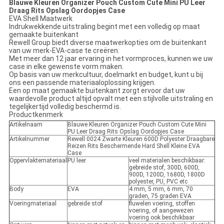
Blauwe Kleuren Organizer Pouch Custom Cute Mini PU Leer
Draag Rits Opslag Oordopjes Case
EVA Shell Maatwerk
Indrukwekkende uitstraling begint met een volledig op maat
gemaakte buitenkant
Rewell Group biedt diverse maatwerkopties om de buitenkant
van uw merk-EVA-case te creëren.
Met meer dan 12 jaar ervaring in het vormproces, kunnen we uw
case in elke gewenste vorm maken.
Op basis van uw merkcultuur, doelmarkt en budget, kunt u bij
ons een passende materiaaloplossing krijgen.
Een op maat gemaakte buitenkant zorgt ervoor dat uw
waardevolle product altijd opvalt met een stijlvolle uitstraling en
tegelijkertijd volledig beschermd is.
Productkenmerk
Artikelnaam
Blauwe Kleuren Organizer Pouch Custom Cute Mini
PU Leer Draag Rits Opslag Oordopjes Case
Artikelnummer
Rewell 0024 Zwarte Kleuren 600D Polyester Draagbare
Reizen Rits Beschermende Hard Shell Kleine EVA
Case
Oppervlaktemateriaal
PU leer
veel materialen beschikbaar:
gebreide stof, 300D, 600D,
900D, 1200D, 1680D, 1800D
polyester, PU, PVC etc
Body
EVA
4 mm, 5 mm, 6 mm, 70
graden, 75 graden EVA
Voeringmateriaal
gebreide stof
fluwelen voering, stoffen
voering, of aangewezen
voering ook beschikbaar