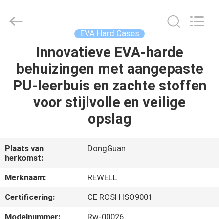
Industrial
Group
Limited.
All
Rights
EVA Hard Cases
Reserved.
Developed
Innovatieve EVA-harde
HUIS
by
ECER
behuizingen met aangepaste
PRODUCTEN
PU-leerbuis en zachte stoffen
voor stijlvolle en veilige
ONGEVEER
opslag
ONS
Plaats van
DongGuan
herkomst:
FABRIEKSREIS
Merknaam:
REWELL
KWALITEITSCONTROLE
Certificering:
CE ROSH ISO9001
Modelnummer:
Rw-00026