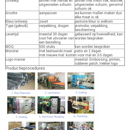
Ontwerp
binnen met netvak en
binnen met mesh vak, elastiek,
uitgesneden schuim
uitgesneden schuim, gevormd
schuim ok
Grootte
aanpassen
we kunnen mallen maken dus
elke maat is ok
Kleur/ontwerp
zwart
pantone kleur is welkom
Type (gebruik)
verpakking, dragen
promotie, verpakking,
bescherming
Levertijd
meestal 30 dagen
gebaseerd op hoeveelheid, kan
voor het uitvoeren van
worden besproken
een bestelling
MOQ
500 stuks
kan worden besproken
Monster
met bestaande maat: gratis en 2 dagen
met nieuwe mal: kosten voor mal en 3-5 dagen
Logo manier
meestal: Embossing, printen,
rubberen patch, trekker logo
Productieprocedures