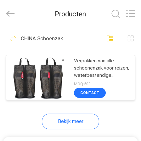
Limited.
All
Rights
Producten
Reserved.
Developed
by
ECER
HUIS
68
CHINA Schoenzak
EVA Hard Cases
PRODUCTEN
Verpakken van alle
schoenenzak voor reizen,
ONGEVEER
waterbestendige
ONS
schoenenzak voor
MOQ:500
fitness, geurbestendige
CONTACT
voetbalschoenenzak
49
FABRIEKSREIS
voor sport
EVA Storage Case
Bekijk meer
KWALITEITSCONTROLE