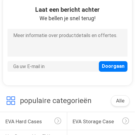
SITEMAP
Laat een bericht achter
We bellen je snel terug!
PRIVACY
32
POLICY
Het dragen van EVA
geval
34
populaire categorieën
Alle
Geldzakjes
EVA Hard Cases
EVA Storage Case