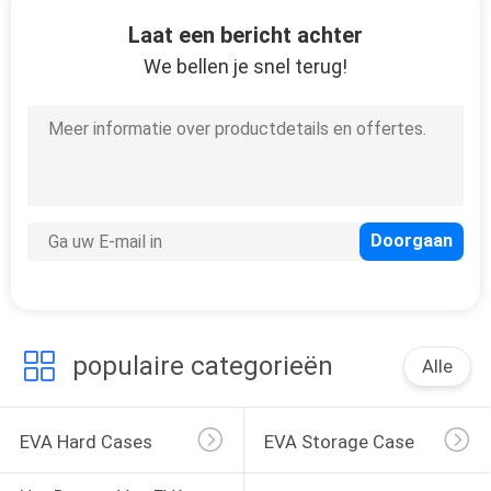
SITEMAP
Laat een bericht achter
We bellen je snel terug!
PRIVACY
33
POLICY
Het dragen van EVA
geval
34
populaire categorieën
Alle
Geldzakjes
EVA Hard Cases
EVA Storage Case