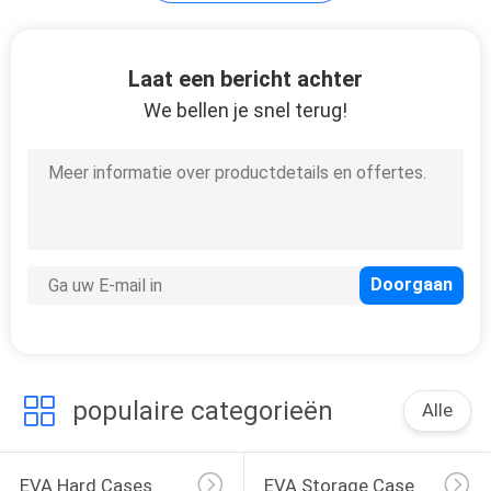
134
Laat een bericht achter
We bellen je snel terug!
De Zakken van de
ritssluitingsbank
23
Toiletry Waszak
populaire categorieën
Alle
EVA Hard Cases
EVA Storage Case