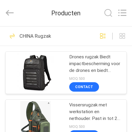
Limited.
All
Rights
Producten
Reserved.
Developed
by
ECER
HUIS
69
CHINA Rugzak
EVA Hard Cases
PRODUCTEN
Drones rugzak Biedt
impactbescherming voor
ONGEVEER
de drones en biedt
ONS
ruimte voor extra
MOQ:500
batterijen,
CONTACT
lanceerapparaten,
49
FABRIEKSREIS
laptops, tablets, etc.
Vissersrugzak met
EVA Storage Case
werkstation en
KWALITEITSCONTROLE
nethouder. Past in tot 2 x
3600 pakketten, MOLLE-
MOQ:500