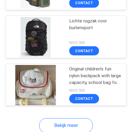
systeem, EVA Hardshell
SITEMAP
CONTACT
lichtgewicht
outdoorpakket
PRIVACY
Lichte rugzak voor
33
buitensport
POLICY
Het dragen van EVA
MOQ:500
geval
CONTACT
Original children's fun
nylon backpack with large
capacity, school bag for
34
cute Japanese-style
MOQ:500
small animals, student
CONTACT
backpack
Geldzakjes
Bekijk meer