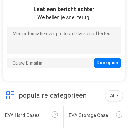
SITEMAP
Laat een bericht achter
We bellen je snel terug!
PRIVACY
33
POLICY
Het dragen van EVA
geval
34
populaire categorieën
Alle
Geldzakjes
EVA Hard Cases
EVA Storage Case