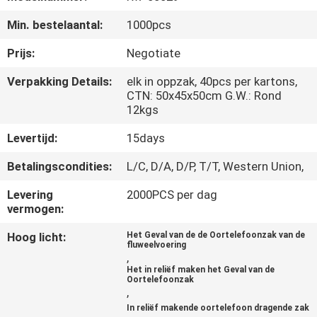
SITEMAP
Min. bestelaantal:
1000pcs
PRIVACY
Prijs:
Negotiate
POLICY
Verpakking Details:
elk in oppzak, 40pcs per kartons,
CTN: 50x45x50cm G.W.: Rond
12kgs
Levertijd:
15days
Betalingscondities:
L/C, D/A, D/P, T/T, Western Union,
Levering
2000PCS per dag
vermogen:
Hoog licht:
Het Geval van de de Oortelefoonzak van de
fluweelvoering
,
Het in reliëf maken het Geval van de
Oortelefoonzak
,
In reliëf makende oortelefoon dragende zak