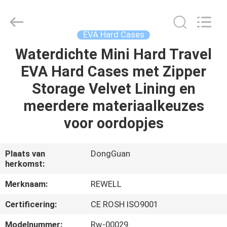
Group
Limited.
All
Rights
Reserved.
EVA Hard Cases
Developed
by
Waterdichte Mini Hard Travel
HUIS
ECER
EVA Hard Cases met Zipper
PRODUCTEN
Storage Velvet Lining en
meerdere materiaalkeuzes
ONGEVEER
voor oordopjes
ONS
Plaats van
DongGuan
herkomst:
FABRIEKSREIS
Merknaam:
REWELL
KWALITEITSCONTROLE
Certificering:
CE ROSH ISO9001
Modelnummer:
Rw-00029