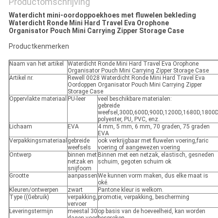
Productomschrijving
Waterdicht mini-oordoppoekhoes met fluwelen bekleding
Waterdicht Ronde Mini Hard Travel Eva Orophone
Organisator Pouch Mini Carrying Zipper Storage Case
Productkenmerken
Naam van het artikel
Waterdicht Ronde Mini Hard Travel Eva Orophone
Organisator Pouch Mini Carrying Zipper Storage Case
Artikel nr.
Rewell 0028 Waterdicht Ronde Mini Hard Travel Eva
Oordoppen Organisator Pouch Mini Carrying Zipper
Storage Case
Oppervlakte materiaal
PU-leer
veel beschikbare materialen:
gebreide
weefsel,300D,600D,900D,1200D,1680D,1800
polyester, PU, PVC, enz.
Lichaam
EVA
4 mm, 5 mm, 6 mm, 70 graden, 75 graden
EVA
Verpakkingsmateriaal
gebreide
ook verkrijgbaar met fluwelen voering,faric
weefsels
voering of aangewezen voering
Ontwerp
binnen met
Binnen met een netzak, elastisch, gesneden
netzak en
schuim, gegoten schuim ok
snijfoom
Grootte
aanpassen
We kunnen vorm maken, dus elke maat is
oké.
Kleuren/ontwerpen
zwart
Pantone kleur is welkom.
Type ((Gebruik)
verpakking,
promotie, verpakking, bescherming
vervoer
Leveringstermijn
meestal 30
op basis van de hoeveelheid, kan worden