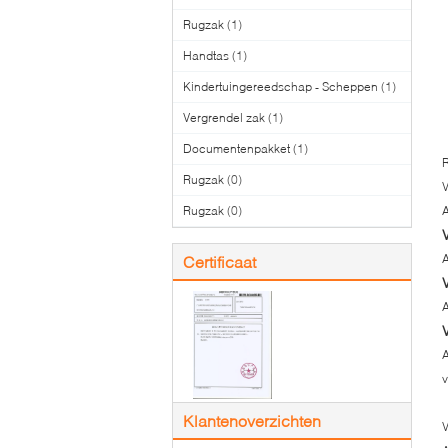
Rugzak
(1)
Handtas
(1)
Kindertuingereedschap - Scheppen
(1)
Vergrendel zak
(1)
Documentenpakket
(1)
Rugzak
(0)
V
Rugzak
(0)
A
A
Certificaat
A
A
v
Klantenoverzichten
V