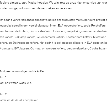
obiele gimbals, dart, Maskerhoesjes. We zijn trots op onze klantenservice van w
orden aangepast aan speciale verzoeken en vereisten.
et bedrijf verwerkt klantfeedbackevaluaties om producten met superieure prestaties 
especialiseerd in een veelzijdig assortiment EVA-opbergkoffers, zoals Reiskoffers
eschermende koffers, Transportkoffers, Ritskoffers, Verpakkings- en verzendkoffers
art koffers, Zaklamp koffers, Glucosemeter koffers, Toetsenbord koffers, Microfoon 
offers, en Stethoscoop koffers. Het bedrijf is ook gespecialiseerd in EVA gegoten ko
rganizers, EVA tassen, Op maat ontworpen koffers, Verzamelzakken, Cache boxen
aak een op maat gemaakte koffer
tap 1
aat ons weten wat u wilt.
tap 2
aten we de details bespreken.