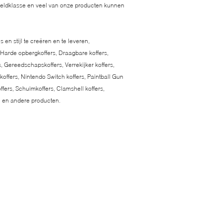
ereldklasse en veel van onze producten kunnen
en stijl te creëren en te leveren,
, Harde opbergkoffers, Draagbare koffers,
, Gereedschapskoffers, Verrekijker koffers,
koffers, Nintendo Switch koffers, Paintball Gun
ffers, Schuimkoffers, Clamshell koffers,
 en andere producten.