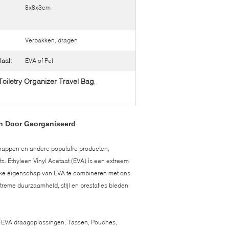
8x8x3cm
Verpakken, dragen
aal:
EVA of Pet
oiletry Organizer Travel Bag
,
n Door Georganiseerd
happen en andere populaire producten,
. Ethyleen Vinyl Acetaat (EVA) is een extreem
terke eigenschap van EVA te combineren met ons
reme duurzaamheid, stijl en prestaties bieden
e EVA draagoplossingen, Tassen, Pouches,