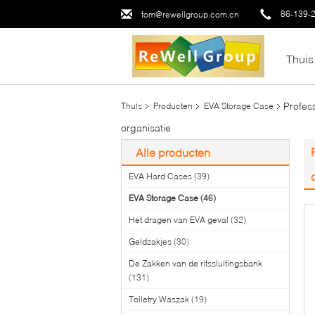
86-139-
tom@rewellgroup.com.cn
Thuis
Profes
Thuis
Producten
EVA Storage Case
organisatie
Alle producten
EVA Hard Cases
(39)
EVA Storage Case
(46)
Het dragen van EVA geval
(32)
Geldzakjes
(30)
De Zakken van de ritssluitingsbank
(131)
Toiletry Waszak
(19)