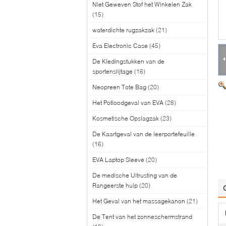
Niet Geweven Stof het Winkelen Zak
(15)
waterdichte rugzakzak
(21)
Eva Electronic Case
(45)
De Kledingstukken van de
sportenslijtage
(16)
Neopreen Tote Bag
(20)
Het Potloodgeval van EVA
(28)
Kosmetische Opslagzak
(23)
De Kaartgeval van de leerportefeuille
(16)
EVA Laptop Sleeve
(20)
De medische Uitrusting van de
Rangeerste hulp
(20)
Het Geval van het massagekanon
(21)
De Tent van het zonneschermstrand