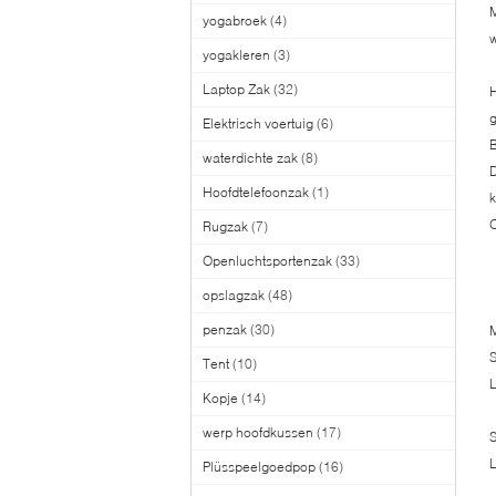
M
yogabroek
(4)
w
yogakleren
(3)
Laptop Zak
(32)
H
g
Elektrisch voertuig
(6)
B
waterdichte zak
(8)
D
Hoofdtelefoonzak
(1)
k
O
Rugzak
(7)
Openluchtsportenzak
(33)
opslagzak
(48)
penzak
(30)
M
S
Tent
(10)
L
Kopje
(14)
werp hoofdkussen
(17)
S
L
Plüsspeelgoedpop
(16)