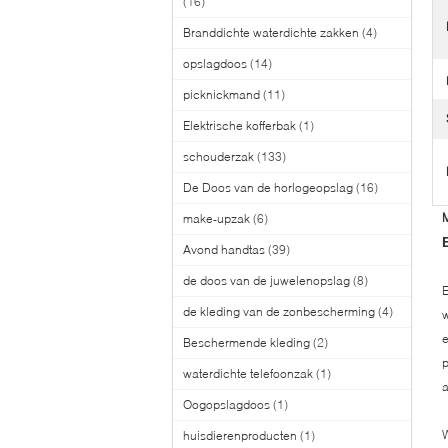
(16)
Branddichte waterdichte zakken
(4)
opslagdoos
(14)
picknickmand
(11)
Elektrische kofferbak
(1)
schouderzak
(133)
De Doos van de horlogeopslag
(16)
M
make-upzak
(6)
Avond handtas
(39)
de doos van de juwelenopslag
(8)
E
de kleding van de zonbescherming
(4)
w
e
Beschermende kleding
(2)
p
waterdichte telefoonzak
(1)
a
Oogopslagdoos
(1)
W
huisdierenproducten
(1)