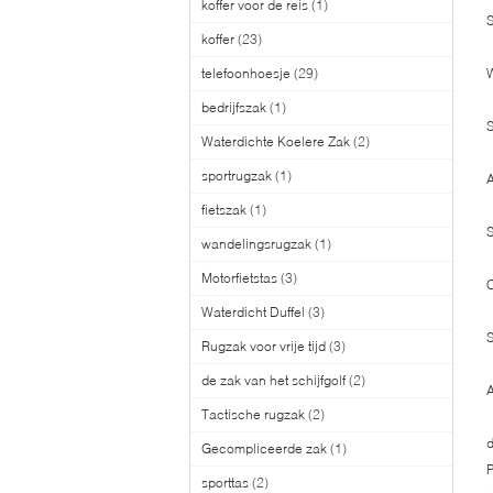
koffer voor de reis
(1)
S
koffer
(23)
telefoonhoesje
(29)
bedrijfszak
(1)
S
Waterdichte Koelere Zak
(2)
sportrugzak
(1)
A
fietszak
(1)
S
wandelingsrugzak
(1)
Motorfietstas
(3)
C
Waterdicht Duffel
(3)
S
Rugzak voor vrije tijd
(3)
de zak van het schijfgolf
(2)
A
Tactische rugzak
(2)
d
Gecompliceerde zak
(1)
sporttas
(2)