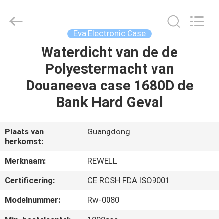
Industrial
Group
Limited.
All
Rights
Eva Electronic Case
Reserved.
Developed
Waterdicht van de de
HUIS
by
ECER
Polyestermacht van
PRODUCTEN
Douaneeva case 1680D de
Bank Hard Geval
ONGEVEER
ONS
Plaats van
Guangdong
herkomst:
FABRIEKSREIS
Merknaam:
REWELL
Certificering:
CE ROSH FDA ISO9001
KWALITEITSCONTROLE
Modelnummer:
Rw-0080