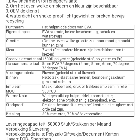
1.EVA-shell met stoffenoppervlakte
2. Om het even welke embleem en kleur zijn beschikbaar
3. OEM de dienst
4. waterdicht en shake-proof lichtgewicht en breken-bewijs,
recycling
Puntnaam
Het hulpmiddeldoos van EVA
Eigenschappen
EVA vormde, betere bescherming, schok en
waterbewijs
Grootte
(Om het even welke grootte zou naar maat gemaakt
kunnen zijn)
Kleur
Zwart (Een andere kleuren zijn beschikbaar om te
kiezen)
Oppervlaktemateriaal
1680D polyester (gebreide stof, polyester en Pu)
Lichaamsmateriaal
5mm EVA 75degrees (4mm, 5mm, 6mm, 70degree,
75degree EVA)
Voeringsmateriaal
Fluweel (gebreid stof of fluweel)
Binnen
Netto zak, elastische riemen, besnoeiingsschuim,
gevormd schuim
Embleem
Maak, rubberflard, druk of trekkersembleem in reliëf
MOQ
500PCS
Warme Nota
Wijd gebruikt op hulpmiddel, kosmetische,
elektronische producten, glazengebied, enz.
Steekproef
De klant behandelt steekproef kostte die terugkeer met
orde zal zijn.
Betaling
30% met orde, 70% vóór verzending
Leveringscapaciteit: 50000 Stuk/Stukken per Maand
Verpakking & Levering
Verpakkingsdetails: Polyzak/Giftvakje/Document Karton
Haven: FOB- Shenzhen