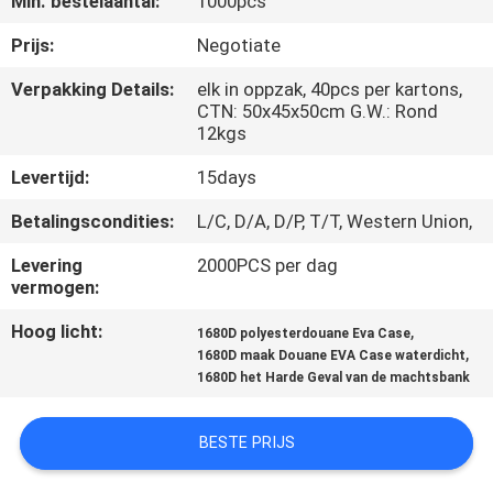
Min. bestelaantal:
1000pcs
SITEMAP
Prijs:
Negotiate
PRIVACY
Verpakking Details:
elk in oppzak, 40pcs per kartons,
CTN: 50x45x50cm G.W.: Rond
POLICY
12kgs
Levertijd:
15days
Betalingscondities:
L/C, D/A, D/P, T/T, Western Union,
Levering
2000PCS per dag
vermogen:
Hoog licht:
,
1680D polyesterdouane Eva Case
,
1680D maak Douane EVA Case waterdicht
1680D het Harde Geval van de machtsbank
BESTE PRIJS