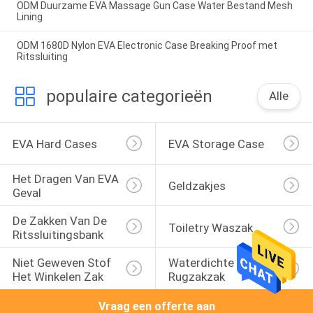
ODM Duurzame EVA Massage Gun Case Water Bestand Mesh
Lining
ODM 1680D Nylon EVA Electronic Case Breaking Proof met
Ritssluiting
populaire categorieën
Alle
EVA Hard Cases
EVA Storage Case
Het Dragen Van EVA 
Geldzakjes
Geval
De Zakken Van De 
Toiletry Waszak
Ritssluitingsbank
Niet Geweven Stof 
Waterdichte 
Het Winkelen Zak
Rugzakzak
Vraag een offerte aan