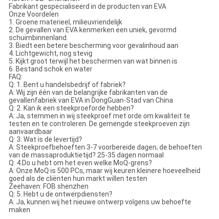
Fabrikant gespecialiseerd in de producten van EVA
Onze Voordelen
1. Groene materieel, milieuvriendelijk
2. De gevallen van EVA kenmerken een uniek, gevormd
schuimbinnenland.
3. Biedt een betere bescherming voor gevalinhoud aan
4. Lichtgewicht, nog stevig
5. Kijkt groot terwijl het beschermen van wat binnen is
6. Bestand schok en water
FAQ:
Q: 1. Bent u handelsbedrijf of fabriek?
A: Wij zijn één van de belangrijke fabrikanten van de
gevallenfabriek van EVA in DongGuan-Stad van China
Q: 2. Kan ik een steekproeforde hebben?
A: Ja, stemmen in wij steekproef met orde om kwaliteit te
testen en te controleren. De gemengde steekproeven zijn
aanvaardbaar
Q: 3. Wat is de levertijd?
A: Steekproefbehoeften 3-7 voorbereide dagen; de behoeften
van de massaproduktietijd? 25-35 dagen normaal
Q: 4.Do u hebt om het even welke MoQ-grens?
A: Onze MoQ is 500 PCs, maar wij keuren kleinere hoeveelheid
goed als de cliënten hun markt willen testen
Zeehaven: FOB shenzhen
Q: 5. Hebt u de ontwerpdiensten?
A: Ja, kunnen wij het nieuwe ontwerp volgens uw behoefte
maken