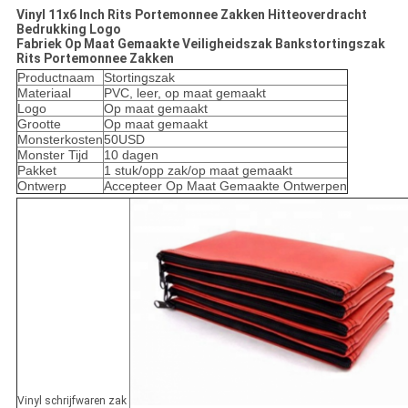
Vinyl 11x6 Inch Rits Portemonnee Zakken Hitteoverdracht
Bedrukking Logo
Fabriek Op Maat Gemaakte Veiligheidszak Bankstortingszak
Rits Portemonnee Zakken
Productnaam
Stortingszak
Materiaal
PVC, leer, op maat gemaakt
Logo
Op maat gemaakt
Grootte
Op maat gemaakt
Monsterkosten
50USD
Monster Tijd
10 dagen
Pakket
1 stuk/opp zak/op maat gemaakt
Ontwerp
Accepteer Op Maat Gemaakte Ontwerpen
Vinyl schrijfwaren zak