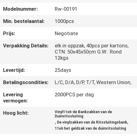
SITEMAP
Modelnummer:
Rw-00191
PRIVACY
Min. bestelaantal:
1000pcs
POLICY
Prijs:
Negotiate
Verpakking Details:
elk in oppzak, 40pcs per kartons,
CTN: 50x45x50cm G.W.: Rond
12kgs
Levertijd:
25days
Betalingscondities:
L/C, D/A, D/P, T/T, Western Union,
Levering
2000PCS per dag
vermogen:
Hoog licht:
Vinyl11x6-de Bankzakken van de
Duimritssluiting
,
,
De vinylzakken van de Ritssluitingsbank
11x6 het geldzak van de duimritssluiting