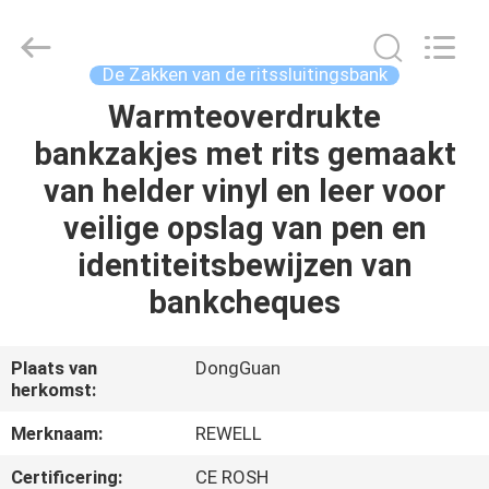
Industrial
Group
Limited.
All
Rights
De Zakken van de ritssluitingsbank
Reserved.
Developed
Warmteoverdrukte
HUIS
by
ECER
bankzakjes met rits gemaakt
PRODUCTEN
van helder vinyl en leer voor
veilige opslag van pen en
ONGEVEER
identiteitsbewijzen van
ONS
bankcheques
FABRIEKSREIS
Plaats van
DongGuan
herkomst:
KWALITEITSCONTROLE
Merknaam:
REWELL
Certificering:
CE ROSH