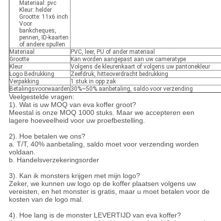
Materiaal: pvc
Kleur: helder
Grootte: 11x6 inch
Voor
bankcheques,
pennen, ID-kaarten
of andere spullen
Materiaal
PVC, leer, PU of ander materiaal
Grootte
Kan worden aangepast aan uw cameratype
Kleur
Volgens de kleurenkaart of volgens uw pantonekleur
Logo Bedrukking
Zeefdruk, hitteoverdracht bedrukking
Verpakking
1 stuk in opp zak
Betalingsvoorwaarden
30%~50% aanbetaling, saldo voor verzending
Veelgestelde vragen:
1). Wat is uw MOQ van eva koffer groot?
Meestal is onze MOQ 1000 stuks. Maar we accepteren een
lagere hoeveelheid voor uw proefbestelling.
2). Hoe betalen we ons?
a. T/T, 40% aanbetaling, saldo moet voor verzending worden
voldaan.
b. Handelsverzekeringsorder
3). Kan ik monsters krijgen met mijn logo?
Zeker, we kunnen uw logo op de koffer plaatsen volgens uw
vereisten, en het monster is gratis, maar u moet betalen voor de
kosten van de logo mal.
4). Hoe lang is de monster LEVERTIJD van eva koffer?