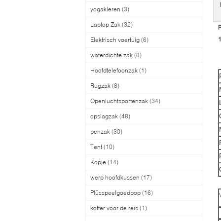
yogakleren
(3)
Laptop Zak
(32)
R
1
Elektrisch voertuig
(6)
waterdichte zak
(8)
Hoofdtelefoonzak
(1)
Rugzak
(8)
Openluchtsportenzak
(34)
opslagzak
(48)
penzak
(30)
Tent
(10)
Kopje
(14)
werp hoofdkussen
(17)
Plüsspeelgoedpop
(16)
koffer voor de reis
(1)