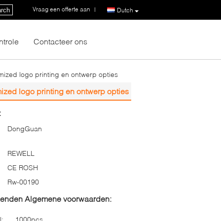
Vraag een offerte aan
|
rch
Dutch
ntrole
Contacteer ons
ized logo printing en ontwerp opties
zed logo printing en ontwerp opties
:
DongGuan
REWELL
CE ROSH
Rw-00190
zenden Algemene voorwaarden:
l:
1000pcs