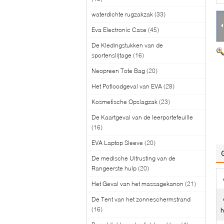
waterdichte rugzakzak
(33)
Eva Electronic Case
(45)
De Kledingstukken van de
sportenslijtage
(16)
Neopreen Tote Bag
(20)
Het Potloodgeval van EVA
(28)
Kosmetische Opslagzak
(23)
De Kaartgeval van de leerportefeuille
(16)
EVA Laptop Sleeve
(20)
De medische Uitrusting van de
Rangeerste hulp
(20)
Het Geval van het massagekanon
(21)
De Tent van het zonneschermstrand
(16)
h