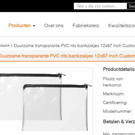
Sea
Producten
Over ons
Fabrieksreis
Kwaliteitsco
Duurzame transparante PVC rits bankzakjes 12x87 inch Custom
gsbank
Duurzame transparante PVC rits bankzakjes 12x87 inch Customi
Productdetails
Plaats van
herkomst:
Merknaam:
Certificering:
Modelnummer:
Betalen & Ver
Min. bestelaanta