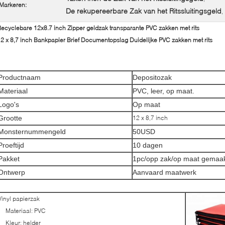
Markeren:
De rekupereerbare Zak van het Ritssluitingsgeld
,
ecyclebare 12x8.7 inch Zipper geldzak transparante PVC zakken met rits
2 x 8,7 inch Bankpapier Brief Documentopslag Duidelijke PVC zakken met rits
Productnaam
Depositozak
Materiaal
PVC, leer, op maat.
Logo's
Op maat
Grootte
12 x 8,7 inch
Monsternummengeld
50USD
Proeftijd
10 dagen
Pakket
1pc/opp zak/op maat gemaa
Ontwerp
Aanvaard maatwerk
Vinyl papierzak
Materiaal: PVC
Kleur: helder