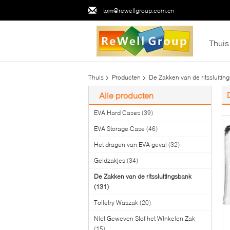
tom@rewellgroup.com.cn
Thuis
Thuis
Producten
De Zakken van de ritssluitin
Alle producten
EVA Hard Cases
(39)
EVA Storage Case
(46)
Het dragen van EVA geval
(32)
Geldzakjes
(34)
De Zakken van de ritssluitingsbank
(131)
Toiletry Waszak
(20)
Niet Geweven Stof het Winkelen Zak
(15)