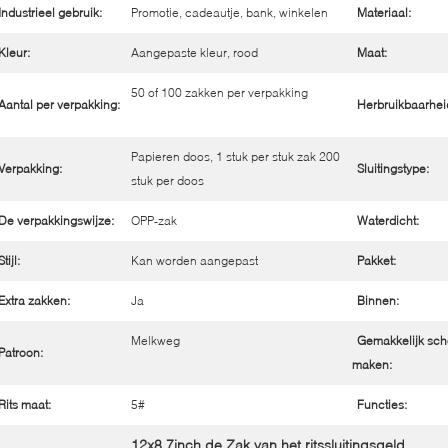
Industrieel gebruik:
Promotie, cadeautje, bank, winkelen
Materiaal:
Kleur:
Aangepaste kleur, rood
Maat:
50 of 100 zakken per verpakking
Aantal per verpakking:
Herbruikbaarhei
Papieren doos, 1 stuk per stuk zak 200
Verpakking:
Sluitingstype:
stuk per doos
De verpakkingswijze:
OPP-zak
Waterdicht:
Stijl:
Kan worden aangepast
Pakket:
Extra zakken:
Ja
Binnen:
Melkweg
Gemakkelijk sch
Patroon:
maken:
Rits maat:
5#
Functies:
12x8.7inch de Zak van het ritssluitingsgeld
,