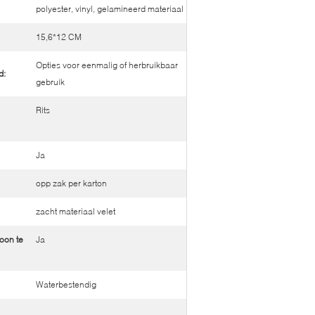
polyester, vinyl, gelamineerd materiaal
15,6*12 CM
Opties voor eenmalig of herbruikbaar
d:
gebruik
Rits
Ja
opp zak per karton
zacht materiaal velet
oon te
Ja
Waterbestendig