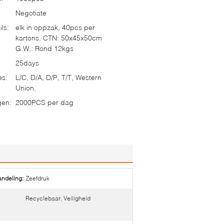
Negotiate
ls:
elk in oppzak, 40pcs per
kartons, CTN: 50x45x50cm
G.W.: Rond 12kgs
25days
es:
L/C, D/A, D/P, T/T, Western
Union,
gen:
2000PCS per dag
ndeling:
Zeefdruk
Recyclebaar, Veiligheid