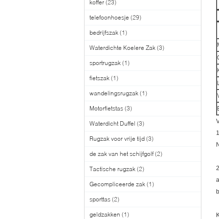
koffer
(23)
telefoonhoesje
(29)
bedrijfszak
(1)
Waterdichte Koelere Zak
(3)
sportrugzak
(1)
fietszak
(1)
wandelingsrugzak
(1)
Motorfietstas
(3)
Waterdicht Duffel
(3)
1
Rugzak voor vrije tijd
(3)
N
de zak van het schijfgolf
(2)
2
Tactische rugzak
(2)
a
Gecompliceerde zak
(1)
sporttas
(2)
geldzakken
(1)
K