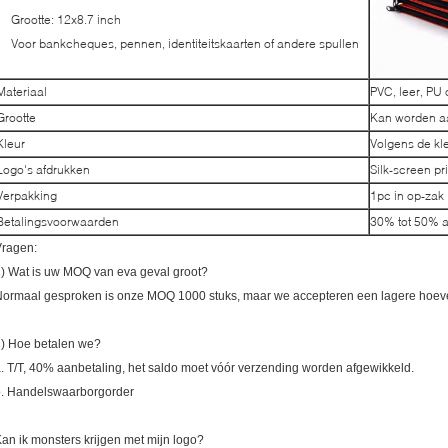
Grootte: 12x8.7 inch
Voor bankcheques, pennen, identiteitskaarten of andere spullen
Materiaal
PVC, leer, PU 
Grootte
Kan worden a
Kleur
Volgens de kle
Logo's afdrukken
Silk-screen p
Verpakking
1pc in op-zak
Betalingsvoorwaarden
30% tot 50% a
Vragen:
) Wat is uw MOQ van eva geval groot?
ormaal gesproken is onze MOQ 1000 stuks, maar we accepteren een lagere hoevee
) Hoe betalen we?
. T/T, 40% aanbetaling, het saldo moet vóór verzending worden afgewikkeld.
b. Handelswaarborgorder
an ik monsters krijgen met mijn logo?