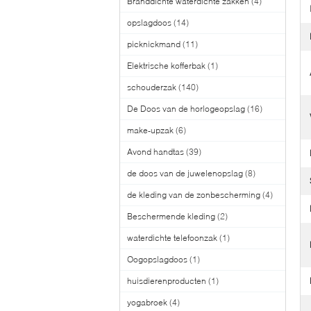
Branddichte waterdichte zakken
(4)
opslagdoos
(14)
picknickmand
(11)
Elektrische kofferbak
(1)
schouderzak
(140)
De Doos van de horlogeopslag
(16)
make-upzak
(6)
Avond handtas
(39)
de doos van de juwelenopslag
(8)
de kleding van de zonbescherming
(4)
Beschermende kleding
(2)
waterdichte telefoonzak
(1)
Oogopslagdoos
(1)
huisdierenproducten
(1)
yogabroek
(4)