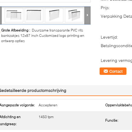
Prijs:
Verpakking Detai
Grote Afbeelding :
Duurzame transparante PVC rits
bankzakjes 12x87 inch Customized logo printing en
Levertijd:
ontwerp opties
Betalingsconditi
Levering vermo
Contact
Gedetailleerde productomschrijving
Aangepaste volgorde:
Accepteren
Oppervlaktebeha
Afdichting en
1450 tpm
Functie:
andgreep: