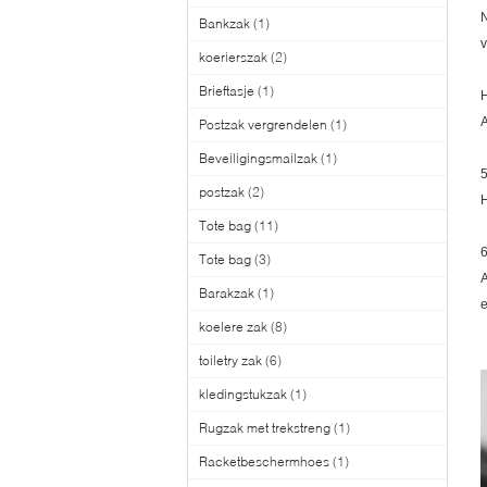
N
Bankzak
(1)
v
koerierszak
(2)
Brieftasje
(1)
H
A
Postzak vergrendelen
(1)
Beveiligingsmailzak
(1)
5
postzak
(2)
H
Tote bag
(11)
6
Tote bag
(3)
A
Barakzak
(1)
e
koelere zak
(8)
toiletry zak
(6)
kledingstukzak
(1)
Rugzak met trekstreng
(1)
Racketbeschermhoes
(1)