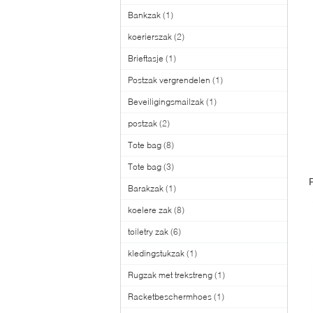
Bankzak
(1)
koerierszak
(2)
Brieftasje
(1)
Postzak vergrendelen
(1)
Beveiligingsmailzak
(1)
postzak
(2)
Tote bag
(8)
Tote bag
(3)
Barakzak
(1)
koelere zak
(8)
toiletry zak
(6)
kledingstukzak
(1)
Rugzak met trekstreng
(1)
Racketbeschermhoes
(1)