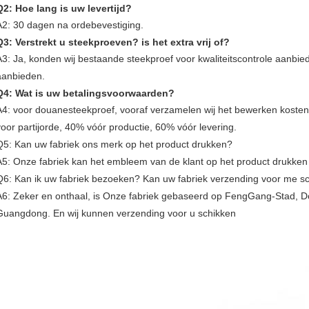
Q2: Hoe lang is uw levertijd?
A2: 30 dagen na ordebevestiging.
Q3: Verstrekt u steekproeven? is het extra vrij of?
A3: Ja, konden wij bestaande steekproef voor kwaliteitscontrole aanbi
aanbieden.
Q4: Wat is uw betalingsvoorwaarden?
A4: voor douanesteekproef, vooraf verzamelen wij het bewerken koste
voor partijorde, 40% vóór productie, 60% vóór levering.
Q5: Kan uw fabriek ons merk op het product drukken?
A5: Onze fabriek kan het embleem van de klant op het product drukken
Q6: Kan ik uw fabriek bezoeken? Kan uw fabriek verzending voor me s
A6: Zeker en onthaal, is Onze fabriek gebaseerd op FengGang-Stad, D
Guangdong. En wij kunnen verzending voor u schikken