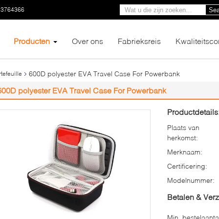
23764366
Sea
Producten
Over ons
Fabrieksreis
Kwaliteitsco
600D polyester EVA Travel Case For Powerbank
tefeuille
600D polyester EVA Travel Case For Powerbank
Productdetails
Plaats van
herkomst:
Merknaam:
Certificering:
Modelnummer:
Betalen & Ver
Min. bestelaanta