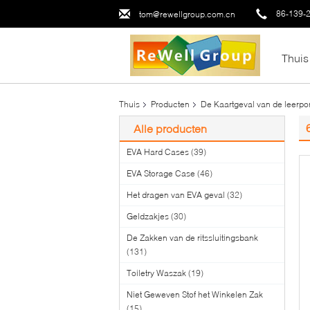
86-139-
tom@rewellgroup.com.cn
Thuis
Thuis
Producten
De Kaartgeval van de leerpor
Alle producten
EVA Hard Cases
(39)
EVA Storage Case
(46)
Het dragen van EVA geval
(32)
Geldzakjes
(30)
De Zakken van de ritssluitingsbank
(131)
Toiletry Waszak
(19)
Niet Geweven Stof het Winkelen Zak
(15)