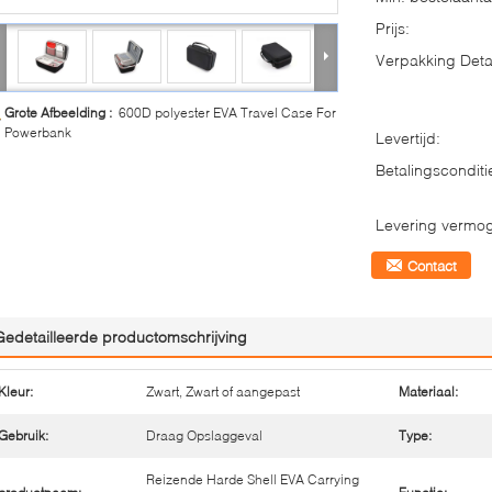
Prijs:
Verpakking Detai
Grote Afbeelding :
600D polyester EVA Travel Case For
Powerbank
Levertijd:
Betalingsconditi
Levering vermo
Contact
Gedetailleerde productomschrijving
Kleur:
Zwart, Zwart of aangepast
Materiaal:
Gebruik:
Draag Opslaggeval
Type:
Reizende Harde Shell EVA Carrying