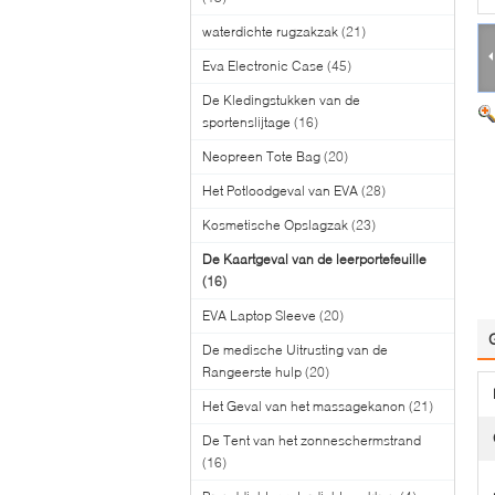
waterdichte rugzakzak
(21)
Eva Electronic Case
(45)
De Kledingstukken van de
sportenslijtage
(16)
Neopreen Tote Bag
(20)
Het Potloodgeval van EVA
(28)
Kosmetische Opslagzak
(23)
De Kaartgeval van de leerportefeuille
(16)
EVA Laptop Sleeve
(20)
De medische Uitrusting van de
Rangeerste hulp
(20)
Het Geval van het massagekanon
(21)
De Tent van het zonneschermstrand
(16)