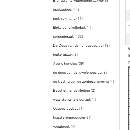
Branddichte waterdichte zakken
(4)
opslagdoos
(14)
picknickmand
(11)
Elektrische kofferbak
(1)
schouderzak
(133)
De Doos van de horlogeopslag
(16)
6
make-upzak
(6)
Avond handtas
(39)
de doos van de juwelenopslag
(8)
de kleding van de zonbescherming
(4)
Beschermende kleding
(2)
waterdichte telefoonzak
(1)
Oogopslagdoos
(1)
huisdierenproducten
(1)
yogabroek
(4)