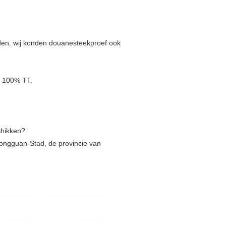
eden. wij konden douanesteekproef ook
n 100% TT.
chikken?
ongguan-Stad, de provincie van