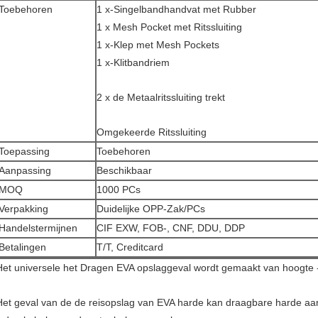
Toebehoren
1 x-Singelbandhandvat met Rubber
1 x Mesh Pocket met Ritssluiting
1 x-Klep met Mesh Pockets
1 x-Klitbandriem
2 x de Metaalritssluiting trekt
Omgekeerde Ritssluiting
Toepassing
Toebehoren
Aanpassing
Beschikbaar
MOQ
1000 PCs
Verpakking
Duidelijke OPP-Zak/PCs
Handelstermijnen
CIF EXW, FOB-, CNF, DDU, DDP
Betalingen
T/T, Creditcard
Het universele het Dragen EVA opslaggeval wordt gemaakt van hoogte - 
Het geval van de de reisopslag van EVA harde kan draagbare harde aa