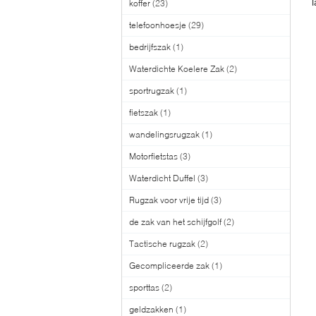
koffer
(23)
telefoonhoesje
(29)
bedrijfszak
(1)
Waterdichte Koelere Zak
(2)
sportrugzak
(1)
fietszak
(1)
wandelingsrugzak
(1)
Motorfietstas
(3)
Waterdicht Duffel
(3)
Rugzak voor vrije tijd
(3)
de zak van het schijfgolf
(2)
Tactische rugzak
(2)
Gecompliceerde zak
(1)
sporttas
(2)
geldzakken
(1)