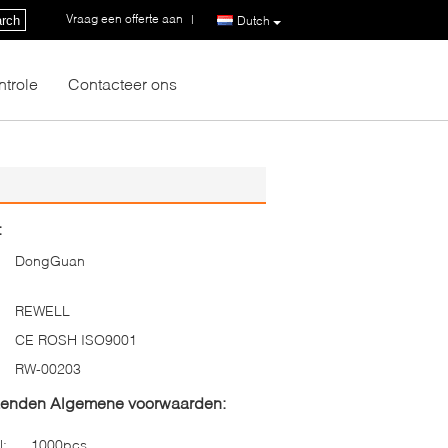
Vraag een offerte aan
|
rch
Dutch
ntrole
Contacteer ons
:
DongGuan
REWELL
CE ROSH ISO9001
RW-00203
zenden Algemene voorwaarden:
l:
1000pcs