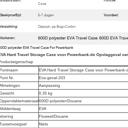
productnaam:
Functie:
Case
Steekproeftijd:
5-7 dagen
Voordeel:
Verpakking:
Oppzak, pp Bag+Carton
600D polyester EVA Travel Case
600D EVA Trav
Markeren:
,
00D polyester EVA Travel Case For Powerbank
EVA Hard Travel Storage Case voor Powerbank-de Opslaggeval va
Producteigenschap
Puntnaam
EVA Hard Travel Storage Case voor Powerbank-
Punt Nr.
Eva-geval-203
Afmetingen
Aanpassing
Gewicht
0,35 kg
Oppervlaktemateriaal
600D polyester/Douane
Middenlaag
EVA
Voering
Fluweel/Douane
Tussenvoegsel
Niets