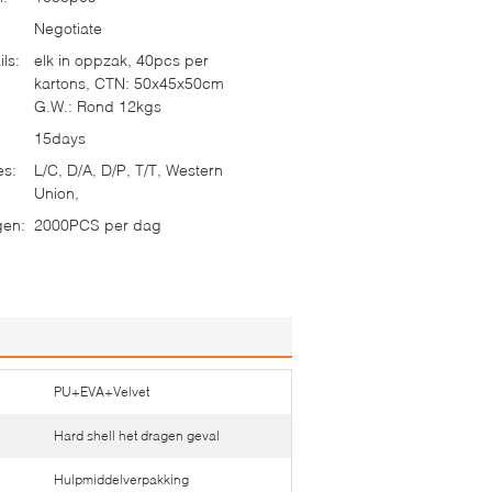
Negotiate
ls:
elk in oppzak, 40pcs per
kartons, CTN: 50x45x50cm
G.W.: Rond 12kgs
15days
es:
L/C, D/A, D/P, T/T, Western
Union,
gen:
2000PCS per dag
PU+EVA+Velvet
Hard shell het dragen geval
Hulpmiddelverpakking