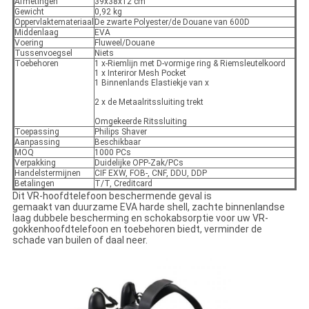
Afmetingen
39x38x12 cm
Gewicht
0,92 kg
Oppervlaktemateriaal
De zwarte Polyester/de Douane van 600D
Middenlaag
EVA
Voering
Fluweel/Douane
Tussenvoegsel
Niets
Toebehoren
1 x-Riemlijn met D-vormige ring & Riemsleutelkoord
1 x Interiror Mesh Pocket
1 Binnenlands Elastiekje van x
2 x de Metaalritssluiting trekt
Omgekeerde Ritssluiting
Toepassing
Philips Shaver
Aanpassing
Beschikbaar
MOQ
1000 PCs
Verpakking
Duidelijke OPP-Zak/PCs
Handelstermijnen
CIF EXW, FOB-, CNF, DDU, DDP
Betalingen
T/T, Creditcard
Dit VR-hoofdtelefoon beschermende geval is
gemaakt van duurzame EVA harde shell, zachte binnenlandse
laag dubbele bescherming en schokabsorptie voor uw VR-
gokkenhoofdtelefoon en toebehoren biedt, verminder de
schade van builen of daal neer.