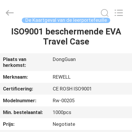
ReWell
Industrial
Group
Limited.
All
De Kaartgeval van de leerportefeuille
Rights
Reserved.
ISO9001 beschermende EVA
HUIS
Developed
by
ECER
Travel Case
PRODUCTEN
Plaats van
DongGuan
herkomst:
ONGEVEER
ONS
Merknaam:
REWELL
Certificering:
CE ROSH ISO9001
FABRIEKSREIS
Modelnummer:
Rw-00205
Min. bestelaantal:
1000pcs
KWALITEITSCONTROLE
Prijs:
Negotiate