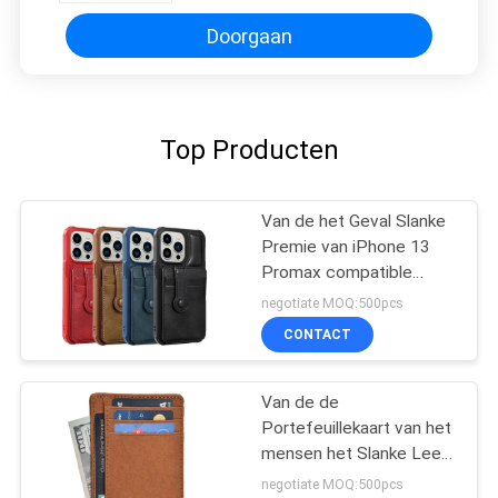
Doorgaan
Top Producten
Van de het Geval Slanke
Premie van iPhone 13
Promax compatible
vegan leather phone
negotiate MOQ:500pcs
Klassieke de Luxe
CONTACT
Elegante Dunne Dekking
Van de de
Portefeuillekaart van het
mensen het Slanke Leer
Geval RFID die Slimme
negotiate MOQ:500pcs