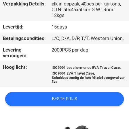
SITEMAP
Verpakking Details:
elk in oppzak, 40pcs per kartons,
CTN: 50x45x50cm G.W.: Rond
12kgs
PRIVACY
Levertijd:
15days
POLICY
Betalingscondities:
L/C, D/A, D/P, T/T, Western Union,
Levering
2000PCS per dag
vermogen:
Hoog licht:
,
ISO9001 beschermende EVA Travel Case
,
ISO9001 EVA Travel Case
Schokbestendig de hoofdtelefoongeval van
Eva
BESTE PRIJS