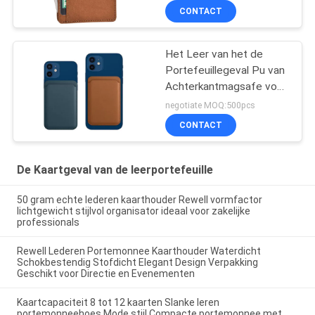
Minimalistisch blokkeren
CONTACT
Het Leer van het de
Portefeuillegeval Pu van
Achterkantmagsafe voor
Melkweg S7 Iphone 13
negotiate MOQ:500pcs
Kaart
CONTACT
De Kaartgeval van de leerportefeuille
50 gram echte lederen kaarthouder Rewell vormfactor
lichtgewicht stijlvol organisator ideaal voor zakelijke
professionals
Rewell Lederen Portemonnee Kaarthouder Waterdicht
Schokbestendig Stofdicht Elegant Design Verpakking
Geschikt voor Directie en Evenementen
Kaartcapaciteit 8 tot 12 kaarten Slanke leren
portemonneehoes Mode stijl Compacte portemonnee met