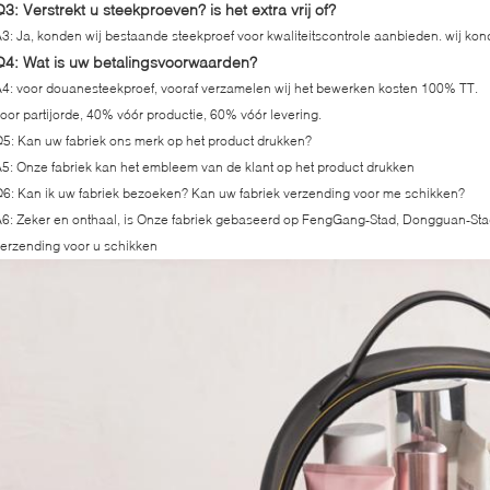
Q3: Verstrekt u steekproeven? is het extra vrij of?
3: Ja, konden wij bestaande steekproef voor kwaliteitscontrole aanbieden. wij k
Q4: Wat is uw betalingsvoorwaarden?
4: voor douanesteekproef, vooraf verzamelen wij het bewerken kosten 100% TT.
oor partijorde, 40% vóór productie, 60% vóór levering.
5: Kan uw fabriek ons merk op het product drukken?
5: Onze fabriek kan het embleem van de klant op het product drukken
6: Kan ik uw fabriek bezoeken? Kan uw fabriek verzending voor me schikken?
6: Zeker en onthaal, is Onze fabriek gebaseerd op FengGang-Stad, Dongguan-Sta
erzending voor u schikken