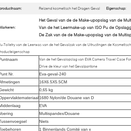
productnaam:
Reizend kosmetisch het Dragen Geval
Eigenschap:
Het Geval van de de Make-upopslag van de Mul
Van de het Leermake-up van ISO Pu de Opslagg
Markeren:
De Zak van de de Make-upopslag van de Multis
u-Toiletry van de Leerwas van de het Gevalzak van de Uitrustingen de Kosmetisc
Producteigenschap
Puntnaam
Van de het Gevalopslag van EVA Camera Travel Case For
Drive de kleur van het Gevalpantone
Punt Nr.
Eva-geval-240
Afmetingen
16X6.5X5.5CM
Gewicht
0,65 kg
Oppervlaktemateriaal
1680 Nylon/de Douane van D
Middenlaag
EVA
Voering
Multispandex/Douane
Tussenvoegsel
Niets
Toebehoren
1 Binnenlands Comité van x