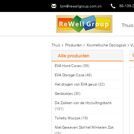
86-139-
tom@rewellgroup.com.cn
Thuis
V
Thuis
Producten
Kosmetische Opslagzak
Alle producten
EVA Hard Cases
(39)
EVA Storage Case
(46)
Het dragen van EVA geval
(32)
Geldzakjes
(30)
De Zakken van de ritssluitingsbank
(131)
Toiletry Waszak
(19)
Niet Geweven Stof het Winkelen Zak
(15)