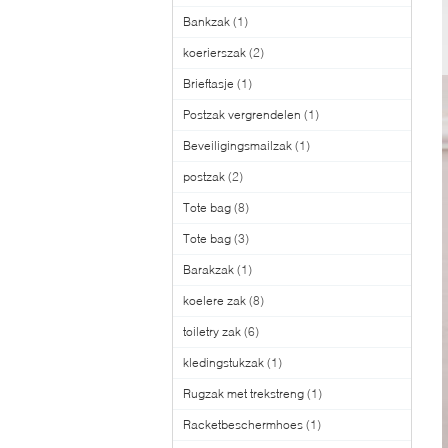
Bankzak
(1)
koerierszak
(2)
Brieftasje
(1)
Postzak vergrendelen
(1)
Beveiligingsmailzak
(1)
postzak
(2)
Tote bag
(8)
Tote bag
(3)
Barakzak
(1)
koelere zak
(8)
toiletry zak
(6)
kledingstukzak
(1)
Rugzak met trekstreng
(1)
Racketbeschermhoes
(1)