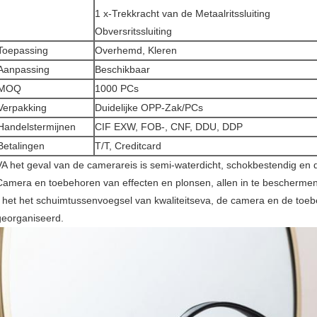
1 x-Trekkracht van de Metaalritssluiting
Obversritssluiting
Toepassing
Overhemd, Kleren
Aanpassing
Beschikbaar
MOQ
1000 PCs
Verpakking
Duidelijke OPP-Zak/PCs
Handelstermijnen
CIF EXW, FOB-, CNF, DDU, DDP
Betalingen
T/T, Creditcard
VA het geval van de camerareis is semi-waterdicht, schokbestendig e
Camera en toebehoren van effecten en plonsen, allen in te beschermen
- het het schuimtussenvoegsel van kwaliteitseva, de camera en de to
georganiseerd.