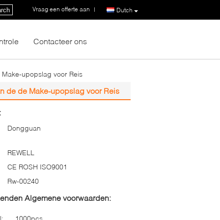
Vraag een offerte aan
|
rch
Dutch
ntrole
Contacteer ons
e Make-upopslag voor Reis
an de de Make-upopslag voor Reis
:
Dongguan
REWELL
CE ROSH ISO9001
Rw-00240
zenden Algemene voorwaarden:
l:
1000pcs