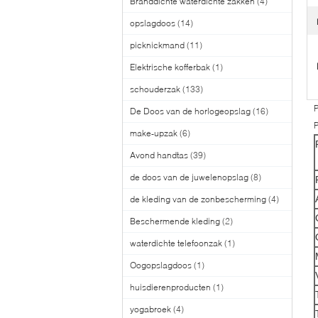
Branddichte waterdichte zakken
(4)
opslagdoos
(14)
picknickmand
(11)
Elektrische kofferbak
(1)
schouderzak
(133)
P
De Doos van de horlogeopslag
(16)
make-upzak
(6)
Avond handtas
(39)
de doos van de juwelenopslag
(8)
de kleding van de zonbescherming
(4)
Beschermende kleding
(2)
waterdichte telefoonzak
(1)
Oogopslagdoos
(1)
huisdierenproducten
(1)
yogabroek
(4)