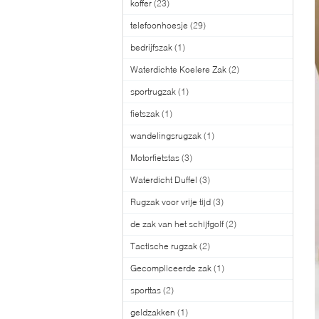
koffer
(23)
telefoonhoesje
(29)
bedrijfszak
(1)
Waterdichte Koelere Zak
(2)
sportrugzak
(1)
fietszak
(1)
wandelingsrugzak
(1)
Motorfietstas
(3)
Waterdicht Duffel
(3)
Rugzak voor vrije tijd
(3)
de zak van het schijfgolf
(2)
Tactische rugzak
(2)
Gecompliceerde zak
(1)
sporttas
(2)
geldzakken
(1)