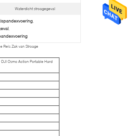
Waterdicht stroagegeval
tispandexvoering
,
eval
,
pandexvoering
he Reis Zak van Stroage
 DJI Osmo Action Portable Hard