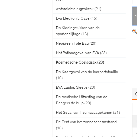
waterdichte rugzakzak
(21)
Eva Electronic Case
(45)
De Kledingstukken van de
sportenslijtage
(16)
Neopreen Tote Bag
(20)
Het Potloodgeval van EVA
(28)
Kosmetische Opslagzak
(23)
De Kaartgeval van de leerportefeuille
(16)
EVA Laptop Sleeve
(20)
De medische Uitrusting van de
Rangeerste hulp
(20)
Het Geval van het massagekanon
(21)
De Tent van het zonneschermstrand
(16)