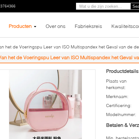
23764366
Sea
Producten
Over ons
Fabrieksreis
Kwaliteitsco
an het de Voeringspu Leer van ISO Multispandex het Geval van de d
Van het de Voeringspu Leer van ISO Multispandex het Geval v
Productdetails
Plaats van
herkomst:
Merknaam:
Certificering:
Modelnummer:
Betalen & Ver
Min. bestelaanta