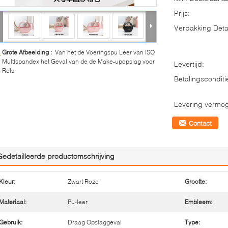
Prijs:
Verpakking Detai
Grote Afbeelding :
Van het de Voeringspu Leer van ISO
Multispandex het Geval van de de Make-upopslag voor
Levertijd:
Reis
Betalingsconditi
Levering vermo
Contact
Gedetailleerde productomschrijving
Kleur:
Zwart Roze
Grootte:
Materiaal:
Pu-leer
Embleem:
Gebruik:
Draag Opslaggeval
Type: