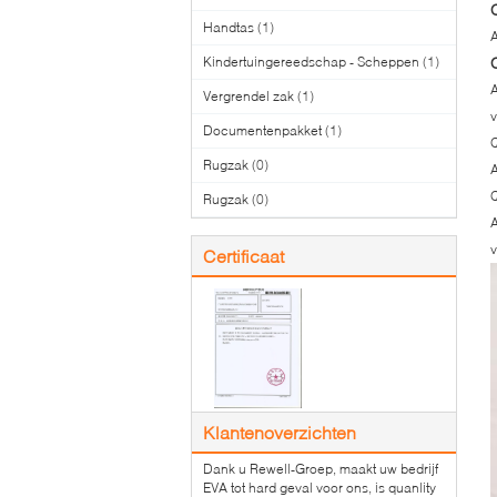
Handtas
(1)
A
Kindertuingereedschap - Scheppen
(1)
A
Vergrendel zak
(1)
v
Documentenpakket
(1)
Q
Rugzak
(0)
A
Q
Rugzak
(0)
A
v
Certificaat
Klantenoverzichten
Dank u Rewell-Groep, maakt uw bedrijf
EVA tot hard geval voor ons, is quanlity