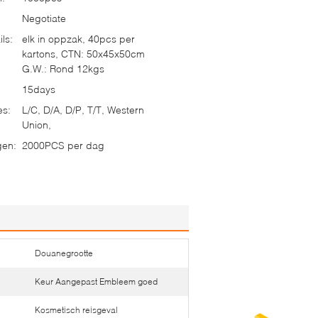
Negotiate
ls:
elk in oppzak, 40pcs per
kartons, CTN: 50x45x50cm
G.W.: Rond 12kgs
15days
es:
L/C, D/A, D/P, T/T, Western
Union,
gen:
2000PCS per dag
Douanegrootte
Keur Aangepast Embleem goed
Kosmetisch reisgeval