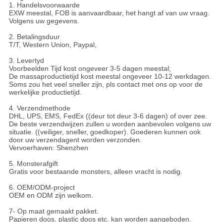
1. Handelsvoorwaarde
EXW meestal, FOB is aanvaardbaar, het hangt af van uw vraag.
Volgens uw gegevens.
2. Betalingsduur
T/T, Western Union, Paypal,
3. Levertyd
Voorbeelden Tijd kost ongeveer 3-5 dagen meestal;
De massaproductietijd kost meestal ongeveer 10-12 werkdagen.
Soms zou het veel sneller zijn, pls contact met ons op voor de
werkelijke productietijd.
4. Verzendmethode
DHL, UPS, EMS, FedEx ((deur tot deur 3-6 dagen) of over zee.
De beste verzendwijzen zullen u worden aanbevolen volgens uw
situatie. ((veiliger, sneller, goedkoper). Goederen kunnen ook
door uw verzendagent worden verzonden.
Vervoerhaven: Shenzhen
5. Monsterafgift
Gratis voor bestaande monsters, alleen vracht is nodig.
6. OEM/ODM-project
OEM en ODM zijn welkom.
7- Op maat gemaakt pakket.
Papieren doos, plastic doos etc. kan worden aangeboden.