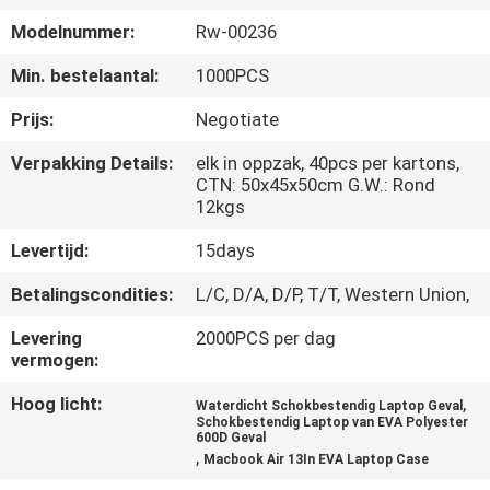
SITEMAP
Modelnummer:
Rw-00236
PRIVACY
Min. bestelaantal:
1000PCS
POLICY
Prijs:
Negotiate
Verpakking Details:
elk in oppzak, 40pcs per kartons,
CTN: 50x45x50cm G.W.: Rond
12kgs
Levertijd:
15days
Betalingscondities:
L/C, D/A, D/P, T/T, Western Union,
Levering
2000PCS per dag
vermogen:
Hoog licht:
,
Waterdicht Schokbestendig Laptop Geval
Schokbestendig Laptop van EVA Polyester
600D Geval
,
Macbook Air 13In EVA Laptop Case