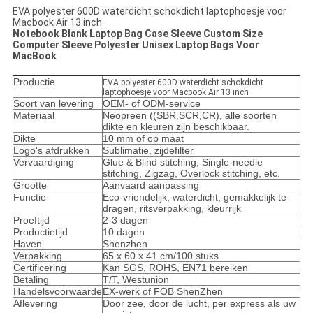
EVA polyester 600D waterdicht schokdicht laptophoesje voor
Macbook Air 13 inch
Notebook Blank Laptop Bag Case Sleeve Custom Size
Computer Sleeve Polyester Unisex Laptop Bags Voor
MacBook
Productie
EVA polyester 600D waterdicht schokdicht
laptophoesje voor Macbook Air 13 inch
Soort van levering
OEM- of ODM-service
Materiaal
Neopreen ((SBR,SCR,CR), alle soorten
dikte en kleuren zijn beschikbaar.
Dikte
10 mm of op maat
Logo's afdrukken
Sublimatie, zijdefilter
Vervaardiging
Glue & Blind stitching, Single-needle
stitching, Zigzag, Overlock stitching, etc.
Grootte
Aanvaard aanpassing
Functie
Eco-vriendelijk, waterdicht, gemakkelijk te
dragen, ritsverpakking, kleurrijk
Proeftijd
2-3 dagen
Productietijd
10 dagen
Haven
Shenzhen
Verpakking
65 x 60 x 41 cm/100 stuks
Certificering
Kan SGS, ROHS, EN71 bereiken
Betaling
T/T, Westunion
Handelsvoorwaarde
EX-werk of FOB ShenZhen
Aflevering
Door zee, door de lucht, per express als uw