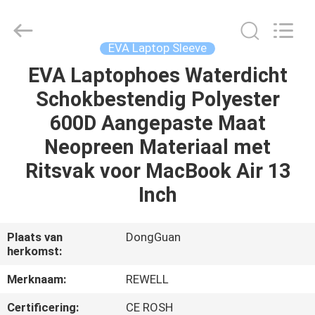
Group
Limited.
All
Rights
Reserved.
EVA Laptop Sleeve
Developed
by
EVA Laptophoes Waterdicht
HUIS
ECER
Schokbestendig Polyester
PRODUCTEN
600D Aangepaste Maat
Neopreen Materiaal met
ONGEVEER
Ritsvak voor MacBook Air 13
ONS
Inch
FABRIEKSREIS
Plaats van
DongGuan
herkomst:
KWALITEITSCONTROLE
Merknaam:
REWELL
Certificering:
CE ROSH