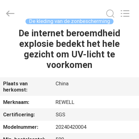
Industrial
Group
Limited.
All
Rights
De kleding van de zonbescherming
Reserved.
Developed
by
De internet beroemdheid
HUIS
ECER
explosie bedekt het hele
PRODUCTEN
gezicht om UV-licht te
voorkomen
ONGEVEER
ONS
Plaats van
China
herkomst:
FABRIEKSREIS
Merknaam:
REWELL
Certificering:
SGS
KWALITEITSCONTROLE
Modelnummer:
20240420004