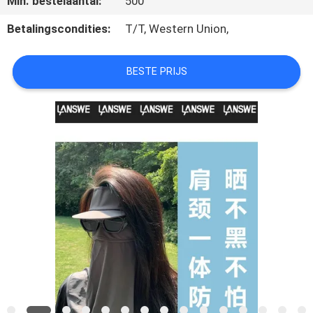
Min. bestelaantal:
500
SITEMAP
Betalingscondities:
T/T, Western Union,
PRIVACY
POLICY
BESTE PRIJS