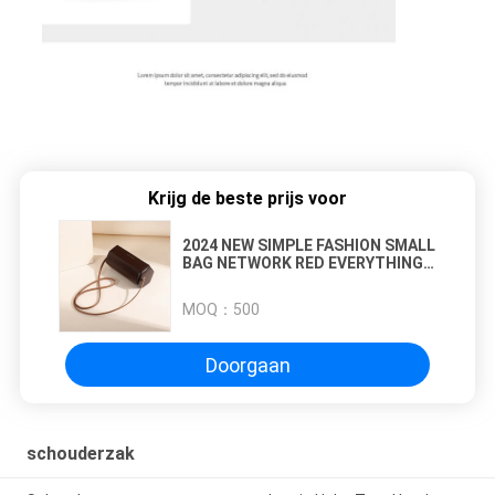
Krijg de beste prijs voor
2024 NEW SIMPLE FASHION SMALL
BAG NETWORK RED EVERYTHING
Single SHOULDER CROSSBODY
Vrouwelijke tas FASHION NICHE
MOQ：
500
CYLINDER BAG
Doorgaan
schouderzak