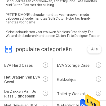
Schoudertassen voor vrouwen, schattig Hobo Tote Handtas
Mini Clutch Tas met rits sluiting
PETITE SIMONE schouder handtas voor vrouwen mode
gebogen schouder handtas Sofii Clutch Hobo tas trendy
handtas voor dame
Kleine schoudertas voor vrouwen Modieus Crossbody Tas
Waterdicht Lederen Handtassen Clutch Tote Designer Tassen
populaire categorieën
Alle
EVA Hard Cases
EVA Storage Case
Het Dragen Van EVA 
Geldzakjes
Geval
De Zakken Van De 
Toiletry Waszak
Ritssluitingsbank
Niet Geweven Stof 
Waterdichte 