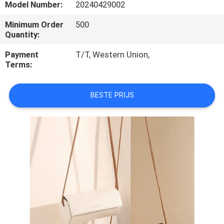
SITEMAP
Model Number:
20240429002
Minimum Order
500
PRIVACY
Quantity:
POLICY
Payment
T/T, Western Union,
Terms:
BESTE PRIJS