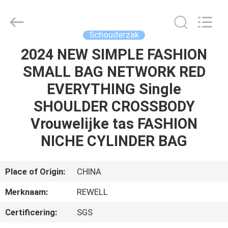
Limited.
All
Rights
Reserved.
Developed
Schouderzak
by
ECER
2024 NEW SIMPLE FASHION
HUIS
SMALL BAG NETWORK RED
PRODUCTEN
EVERYTHING Single
SHOULDER CROSSBODY
ONGEVEER
Vrouwelijke tas FASHION
ONS
NICHE CYLINDER BAG
FABRIEKSREIS
Place of Origin:
CHINA
Merknaam:
REWELL
KWALITEITSCONTROLE
Certificering:
SGS