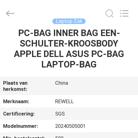
Limited.
All
Rights
Reserved.
Developed
Laptop Zak
by
ECER
PC-BAG INNER BAG EEN-
HUIS
SCHULTER-KROOSBODY
PRODUCTEN
APPLE DELL ASUS PC-BAG
LAPTOP-BAG
ONGEVEER
ONS
Plaats van
China
herkomst:
FABRIEKSREIS
Merknaam:
REWELL
Certificering:
SGS
KWALITEITSCONTROLE
Modelnummer:
20240505001