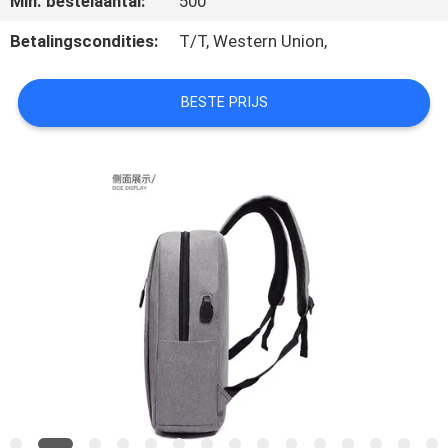
Min. bestelaantal:
500
SITEMAP
Betalingscondities:
T/T, Western Union,
PRIVACY
POLICY
BESTE PRIJS