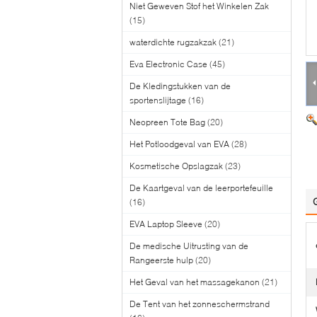
Niet Geweven Stof het Winkelen Zak
(15)
waterdichte rugzakzak
(21)
Eva Electronic Case
(45)
De Kledingstukken van de
sportenslijtage
(16)
Neopreen Tote Bag
(20)
Het Potloodgeval van EVA
(28)
Kosmetische Opslagzak
(23)
De Kaartgeval van de leerportefeuille
(16)
EVA Laptop Sleeve
(20)
De medische Uitrusting van de
Rangeerste hulp
(20)
Het Geval van het massagekanon
(21)
De Tent van het zonneschermstrand