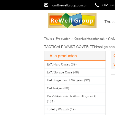
86-139-
tom@rewellgroup.com.cn
Thuis
CAM
Thuis
Producten
Openluchtsportenzak
TACTICALE WAIST COVER EENmalige sh
Alle producten
EVA Hard Cases
(39)
EVA Storage Case
(46)
Het dragen van EVA geval
(32)
Geldzakjes
(30)
De Zakken van de ritssluitingsbank
(131)
Toiletry Waszak
(19)