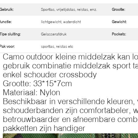
Gebruik:
Sporttas, vrijetijdstas, reistas, enz.
Grootte:
functie:
lichtgewicht, waterdicht
Gewicht:
Tipe sluiting:
Gelasserafdruk
Pockets:
Pak voor:
sporttas, reistas etc
Camo outdoor kleine middelzak kan lo
gebruik combinatie middelzak sport t
enkel schouder crossbody
Grootte: 33*15*7cm
Materiaal: Nylon
Beschikbaar in verschillende kleuren, 
schouderbanden zijn comfortabeler, wa
betrouwbaarder en afneembare combi
pakketten zijn handiger