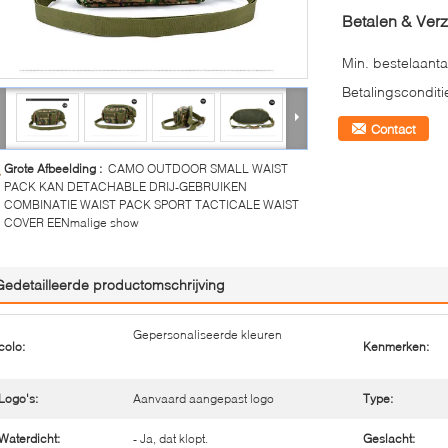
Betalen & Ver
Min. bestelaanta
Betalingsconditi
Contact
Grote Afbeelding :
CAMO OUTDOOR SMALL WAIST
PACK KAN DETACHABLE DRIJ-GEBRUIKEN
COMBINATIE WAIST PACK SPORT TACTICALE WAIST
COVER EENmalige show
Gedetailleerde productomschrijving
Gepersonaliseerde kleuren
colo:
Kenmerken:
Logo's:
Aanvaard aangepast logo
Type:
Waterdicht:
- Ja, dat klopt.
Geslacht: