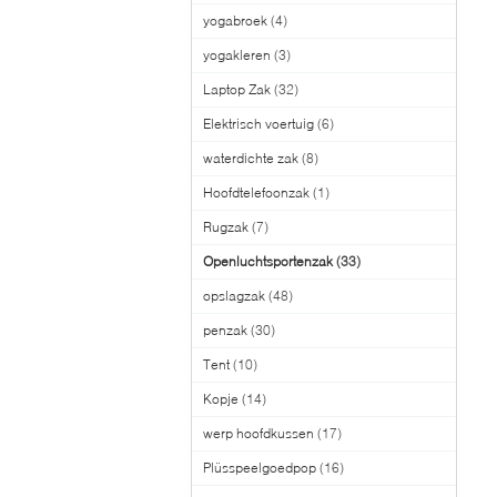
yogabroek
(4)
yogakleren
(3)
Laptop Zak
(32)
Elektrisch voertuig
(6)
waterdichte zak
(8)
Hoofdtelefoonzak
(1)
Rugzak
(7)
Openluchtsportenzak
(33)
opslagzak
(48)
penzak
(30)
Tent
(10)
Kopje
(14)
werp hoofdkussen
(17)
Plüsspeelgoedpop
(16)