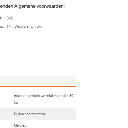
zenden Algemene voorwaarden:
l:
500
es:
T/T, Western Union,
met een gewicht van niet meer dan 50
kg
Buiten sportborstzak
Meisjes