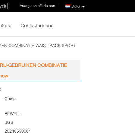
Vraag een offerte aan
|
rch
Dutch
ntrole
Contacteer ons
KEN COMBINATIE WAIST PACK SPORT
IJ-GEBRUIKEN COMBINATIE
how
:
China
REWELL
SGS
20240530001