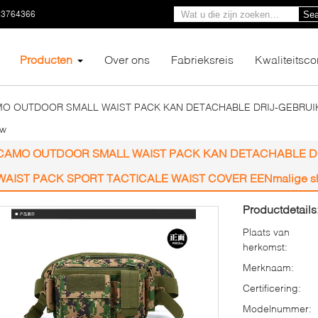
23764366
Sea
Producten
Over ons
Fabrieksreis
Kwaliteitsco
O OUTDOOR SMALL WAIST PACK KAN DETACHABLE DRIJ-GEBRUI
ow
CAMO OUTDOOR SMALL WAIST PACK KAN DETACHABLE DR
WAIST PACK SPORT TACTICALE WAIST COVER EENmalige s
Productdetails
Plaats van
herkomst:
Merknaam:
Certificering:
Modelnummer: