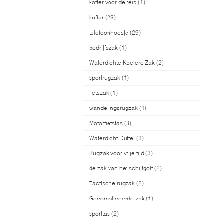
koffer voor de reis
(1)
koffer
(23)
telefoonhoesje
(29)
bedrijfszak
(1)
Waterdichte Koelere Zak
(2)
sportrugzak
(1)
fietszak
(1)
wandelingsrugzak
(1)
Motorfietstas
(3)
Waterdicht Duffel
(3)
Rugzak voor vrije tijd
(3)
de zak van het schijfgolf
(2)
Tactische rugzak
(2)
Gecompliceerde zak
(1)
sporttas
(2)