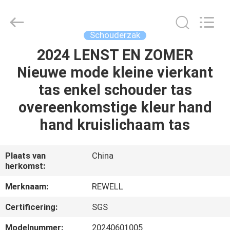
Limited.
All
Rights
Reserved.
Developed
Schouderzak
by
ECER
2024 LENST EN ZOMER
HUIS
Nieuwe mode kleine vierkant
PRODUCTEN
tas enkel schouder tas
overeenkomstige kleur hand
ONGEVEER
hand kruislichaam tas
ONS
Plaats van
China
herkomst:
FABRIEKSREIS
Merknaam:
REWELL
KWALITEITSCONTROLE
Certificering:
SGS
Modelnummer:
20240601005