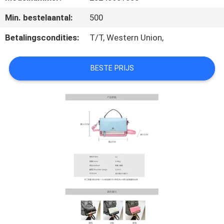
SITEMAP
Min. bestelaantal:
500
PRIVACY
Betalingscondities:
T/T, Western Union,
POLICY
BESTE PRIJS