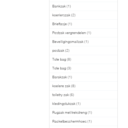
Bankzak
(1)
koerierszak
(2)
Brieftasje
(1)
Postzak vergrendelen
(1)
Beveiligingsmailzak
(1)
postzak
(2)
Tote bag
(8)
Tote bag
(3)
Barakzak
(1)
koelere zak
(8)
toiletry zak
(6)
kledingstukzak
(1)
Rugzak met trekstreng
(1)
Racketbeschermhoes
(1)