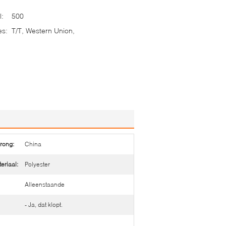
l:
500
es:
T/T, Western Union,
rong:
China
eriaal:
Polyester
Alleenstaande
- Ja, dat klopt.