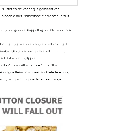
 PU stof en de voering is gemaakt van
s is bedekt met Rhinestone elementenJe zult
.
dat je de gouden koppeling op drie manieren
t vangen, geven een elegante uitstraling.die
kkelijk zijn om uw spullen uit te halen;
mt dat ze eruit glippen.
eit - 2 compartimenten + 1 innerlijke
nodigde items.Zoals een mobiele telefoon,
nstift, mini parfum, poeder en een pakje