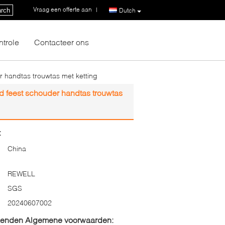
Vraag een offerte aan
|
rch
Dutch
ntrole
Contacteer ons
r handtas trouwtas met ketting
nd feest schouder handtas trouwtas
:
China
REWELL
SGS
20240607002
zenden Algemene voorwaarden: