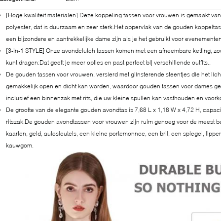
[Hoge kwaliteit materialen] Deze koppeling tassen voor vrouwen is gemaakt van
polyester, dat is duurzaam en zeer sterk.Het oppervlak van de gouden koppelta
een bijzondere en aantrekkelijke dame zijn als je het gebruikt voor evenementen
[3-in-1 STYLE] Onze avondclutch tassen komen met een afneembare ketting, zo
kunt dragen:Dat geeft je meer opties en past perfect bij verschillende outfits..
De gouden tassen voor vrouwen, versierd met glinsterende steentjes die het lich
gemakkelijk open en dicht kan worden, waardoor gouden tassen voor dames gema
inclusief een binnenzak met rits, die uw kleine spullen kan vasthouden en voorko
De grootte van de elegante gouden avondtas is 7,68 L x 1,18 W x 4,72 H, capacit
ritszak.De gouden avondtassen voor vrouwen zijn ruim genoeg voor de meest be
kaarten, geld, autosleutels, een kleine portemonnee, een bril, een spiegel, lippe
kauwgom.