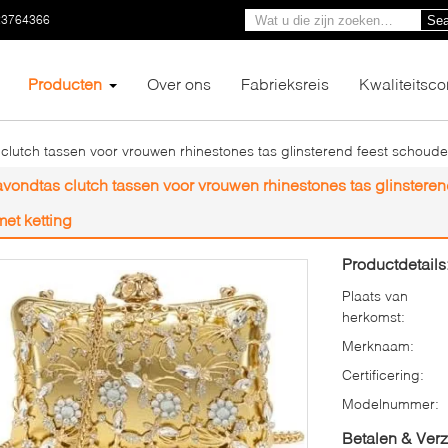
23764366
Sea
Producten
Over ons
Fabrieksreis
Kwaliteitsco
clutch tassen voor vrouwen rhinestones tas glinsterend feest schoude
avondtas clutch tassen voor vrouwen rhinestones tas glinstere
met ketting
Productdetails
Plaats van
herkomst:
Merknaam:
Certificering:
Modelnummer:
Betalen & Ver