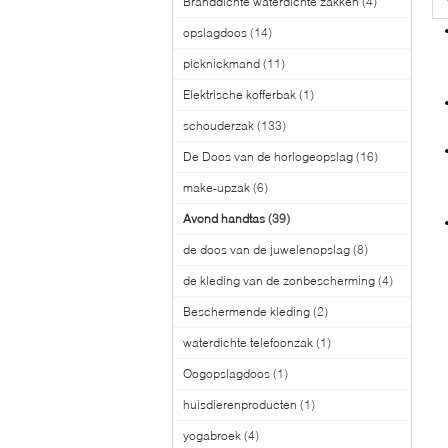
Branddichte waterdichte zakken
(4)
opslagdoos
(14)
picknickmand
(11)
Elektrische kofferbak
(1)
schouderzak
(133)
De Doos van de horlogeopslag
(16)
make-upzak
(6)
Avond handtas
(39)
de doos van de juwelenopslag
(8)
de kleding van de zonbescherming
(4)
Beschermende kleding
(2)
waterdichte telefoonzak
(1)
Oogopslagdoos
(1)
huisdierenproducten
(1)
yogabroek
(4)