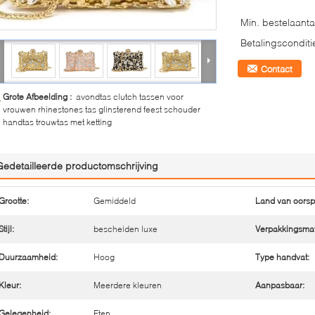
Min. bestelaanta
Betalingsconditi
Contact
Grote Afbeelding :
avondtas clutch tassen voor
vrouwen rhinestones tas glinsterend feest schouder
handtas trouwtas met ketting
Gedetailleerde productomschrijving
Grootte:
Gemiddeld
Land van oorsp
Stijl:
bescheiden luxe
Verpakkingsmat
Duurzaamheid:
Hoog
Type handvat:
Kleur:
Meerdere kleuren
Aanpasbaar:
Gelegenheid:
Eten.