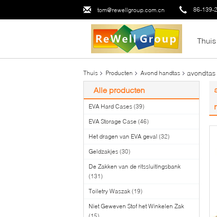
86-139-
tom@rewellgroup.com.cn
Thuis
avondtas 
Thuis
Producten
Avond handtas
Alle producten
EVA Hard Cases
(39)
EVA Storage Case
(46)
Het dragen van EVA geval
(32)
Geldzakjes
(30)
De Zakken van de ritssluitingsbank
(131)
Toiletry Waszak
(19)
Niet Geweven Stof het Winkelen Zak
(15)