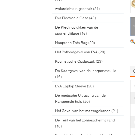
waterdichte rugzakzak
(21)
Eva Electronic Case
(45)
De Kledingstukken van de
sportenslijtage
(16)
Neopreen Tote Bag
(20)
Het Potloodgeval van EVA
(28)
Kosmetische Opslagzak
(23)
De Kaartgeval van de leerportefeuille
(16)
EVA Laptop Sleeve
(20)
De medische Uitrusting van de
Rangeerste hulp
(20)
Het Geval van het massagekanon
(21)
De Tent van het zonneschermstrand
(16)