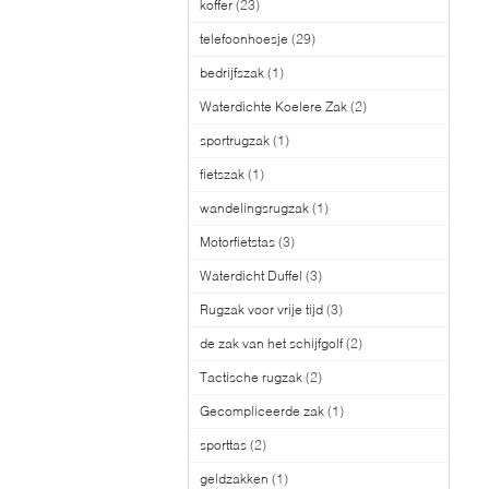
koffer
(23)
telefoonhoesje
(29)
bedrijfszak
(1)
Waterdichte Koelere Zak
(2)
sportrugzak
(1)
fietszak
(1)
wandelingsrugzak
(1)
Motorfietstas
(3)
Waterdicht Duffel
(3)
Rugzak voor vrije tijd
(3)
de zak van het schijfgolf
(2)
Tactische rugzak
(2)
Gecompliceerde zak
(1)
sporttas
(2)
geldzakken
(1)