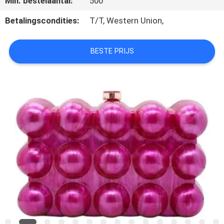
Min. bestelaantal:
500
SITEMAP
Betalingscondities:
T/T, Western Union,
PRIVACY
POLICY
BESTE PRIJS