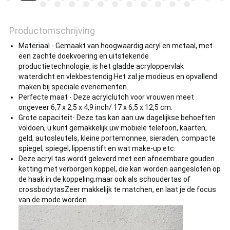
Productomschrijving
Materiaal - Gemaakt van hoogwaardig acryl en metaal, met
een zachte doekvoering en uitstekende
productietechnologie, is het gladde acryloppervlak
waterdicht en vlekbestendig.Het zal je modieus en opvallend
maken bij speciale evenementen..
Perfecte maat - Deze acrylclutch voor vrouwen meet
ongeveer 6,7 x 2,5 x 4,9 inch/ 17 x 6,5 x 12,5 cm.
Grote capaciteit- Deze tas kan aan uw dagelijkse behoeften
voldoen, u kunt gemakkelijk uw mobiele telefoon, kaarten,
geld, autosleutels, kleine portemonnee, sieraden, compacte
spiegel, spiegel, lippenstift en wat make-up etc.
Deze acryl tas wordt geleverd met een afneembare gouden
ketting met verborgen koppel, die kan worden aangesloten op
de haak in de koppeling.maar ook als schoudertas of
crossbodytasZeer makkelijk te matchen, en laat je de focus
van de mode worden.