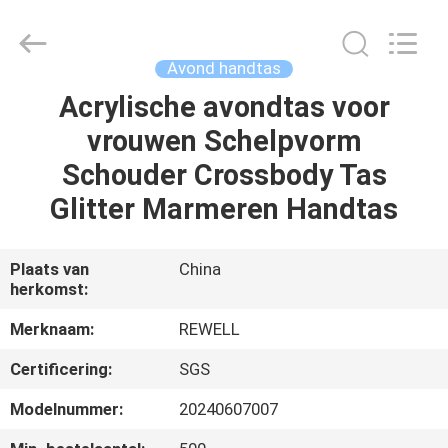
Limited.
All
Rights
Reserved.
Developed
Avond handtas
by
ECER
Acrylische avondtas voor
HUIS
vrouwen Schelpvorm
PRODUCTEN
Schouder Crossbody Tas
Glitter Marmeren Handtas
ONGEVEER
ONS
Plaats van
China
herkomst:
FABRIEKSREIS
Merknaam:
REWELL
Certificering:
SGS
KWALITEITSCONTROLE
Modelnummer:
20240607007