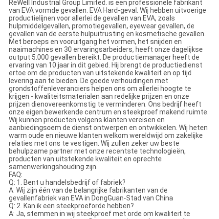
ReWell Industrial Group Limited. is een professionele fabrikant
van EVA vormde gevallen. EVA Hard-geval. Wij hebben uitvoerige
productielijnen voor allerlei de gevallen van EVA, zoals
hulpmiddelgevallen, promotiegevallen, eyewear gevallen, de
gevallen van de eerste hulpuitrusting en kosmetische gevallen.
Met beroeps en vooruitgang het vormen, het snijden en
naaimachines en 30 ervaringsarbeiders, heeft onze dagelijkse
output 5.000 gevallen bereikt. De productiemanager heeft de
ervaring van 10 jaar in dit gebied. Hij brengt de productiedienst
ertoe om de producten van uitstekende kwaliteit en op tijd
levering aan te bieden. De goede verhoudingen met
grondstoffenleveranciers helpen ons om allerlei hoogte te
krijgen - kwaliteitsmaterialen aan redelijke prijzen en onze
prijzen dienovereenkomstig te verminderen. Ons bedrijf heeft
onze eigen bewerkende centrum en steekproef makend ruimte.
Wij kunnen producten volgens klanten vereisen en
aanbiedingsoem de dienst ontwerpen en ontwikkelen. Wij heten
warm oude en nieuwe klanten welkom wereldwijd om zakelijke
relaties met ons te vestigen. Wij zullen zeker uw beste
behulpzame partner met onze recentste technologieën,
producten van uitstekende kwaliteit en oprechte
samenwerkingshouding zijn.
FAQ:
Q: 1. Bent u handelsbedrijf of fabriek?
A: Wij zijn één van de belangrijke fabrikanten van de
gevallenfabriek van EVA in DongGuan-Stad van China
Q: 2. Kan ik een steekproeforde hebben?
A: Ja, stemmen in wij steekproef met orde om kwaliteit te