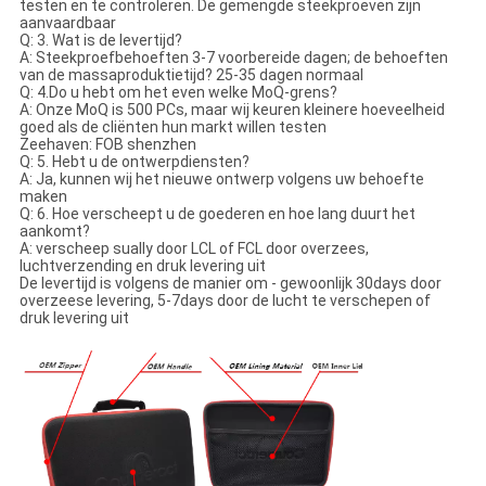
testen en te controleren. De gemengde steekproeven zijn
aanvaardbaar
Q: 3. Wat is de levertijd?
A: Steekproefbehoeften 3-7 voorbereide dagen; de behoeften
van de massaproduktietijd? 25-35 dagen normaal
Q: 4.Do u hebt om het even welke MoQ-grens?
A: Onze MoQ is 500 PCs, maar wij keuren kleinere hoeveelheid
goed als de cliënten hun markt willen testen
Zeehaven: FOB shenzhen
Q: 5. Hebt u de ontwerpdiensten?
A: Ja, kunnen wij het nieuwe ontwerp volgens uw behoefte
maken
Q: 6. Hoe verscheept u de goederen en hoe lang duurt het
aankomt?
A: verscheep sually door LCL of FCL door overzees,
luchtverzending en druk levering uit
De levertijd is volgens de manier om - gewoonlijk 30days door
overzeese levering, 5-7days door de lucht te verschepen of
druk levering uit