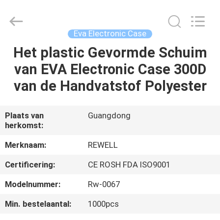
Industrial
Group
Limited.
All
Rights
Eva Electronic Case
Reserved.
Developed
Het plastic Gevormde Schuim
HUIS
by
ECER
van EVA Electronic Case 300D
PRODUCTEN
van de Handvatstof Polyester
ONGEVEER
Plaats van
Guangdong
herkomst:
ONS
Merknaam:
REWELL
FABRIEKSREIS
Certificering:
CE ROSH FDA ISO9001
Modelnummer:
Rw-0067
KWALITEITSCONTROLE
Min. bestelaantal:
1000pcs