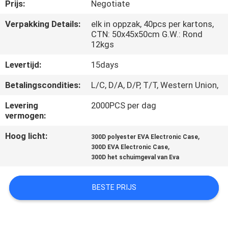
SITEMAP
Prijs:
Negotiate
Verpakking Details:
elk in oppzak, 40pcs per kartons,
CTN: 50x45x50cm G.W.: Rond
PRIVACY
12kgs
POLICY
Levertijd:
15days
Betalingscondities:
L/C, D/A, D/P, T/T, Western Union,
Levering
2000PCS per dag
vermogen:
Hoog licht:
,
300D polyester EVA Electronic Case
,
300D EVA Electronic Case
300D het schuimgeval van Eva
BESTE PRIJS