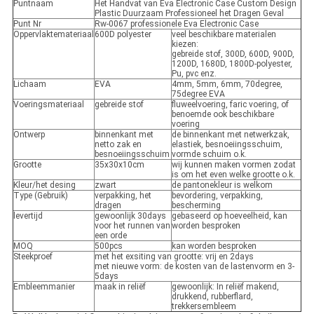
Puntnaam
Het Handvat van Eva Electronic Case Custom Design
Plastic Duurzaam Professioneel het Dragen Geval
Punt Nr
Rw-0067 professionele Eva Electronic Case
Oppervlaktemateriaal
600D polyester
veel beschikbare materialen
kiezen:
gebreide stof, 300D, 600D, 900D,
1200D, 1680D, 1800D-polyester,
Pu, pvc enz.
Lichaam
EVA
4mm, 5mm, 6mm, 70degree,
75degree EVA
Voeringsmateriaal
gebreide stof
fluweelvoering, faric voering, of
benoemde ook beschikbare
voering
Ontwerp
binnenkant met
de binnenkant met netwerkzak,
netto zak en
elastiek, besnoeiingsschuim,
besnoeiingsschuim
vormde schuim o.k.
Grootte
35x30x10cm
wij kunnen maken vormen zodat
is om het even welke grootte o.k.
Kleur/het desing
zwart
de pantonekleur is welkom
Type (Gebruik)
verpakking, het
bevordering, verpakking,
dragen
bescherming
levertijd
gewoonlijk 30days
gebaseerd op hoeveelheid, kan
voor het runnen van
worden besproken
een orde
MOQ
500pcs
kan worden besproken
Steekproef
met het exsiting van grootte: vrij en 2days
met nieuwe vorm: de kosten van de lastenvorm en 3-
5days
Embleemmanier
maak in reliëf
gewoonlijk: In reliëf makend,
drukkend, rubberflard,
trekkersembleem