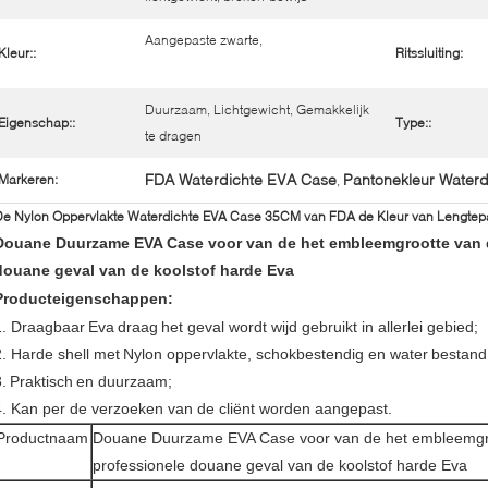
Aangepaste zwarte,
Kleur::
Ritssluiting:
Duurzaam, Lichtgewicht, Gemakkelijk
Eigenschap::
Type::
te dragen
FDA Waterdichte EVA Case
Pantonekleur Water
Markeren:
,
De Nylon Oppervlakte Waterdichte EVA Case 35CM van FDA de Kleur van Lengtep
Douane Duurzame EVA Case voor van de het embleemgrootte van d
douane geval van de koolstof harde Eva
Producteigenschappen:
.
Draagbaar
Eva
draag
het geval wordt wijd gebruikt in allerlei gebied;
2. Harde shell met
Nylon
oppervlakte, schokbestendig en water
bestand
.
Praktisch
en duurzaam;
4. Kan per de verzoeken van de cliënt worden aangepast.
Productnaam
Douane Duurzame EVA Case voor van de het embleemgroo
professionele douane geval van de koolstof harde Eva