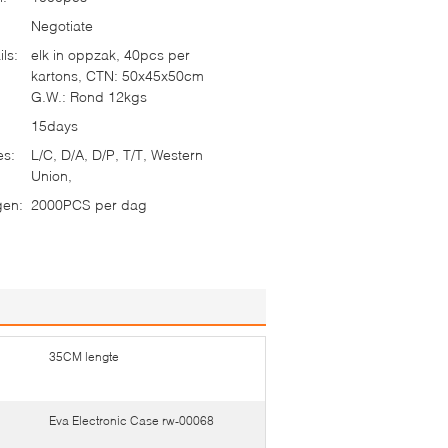
Negotiate
ls:
elk in oppzak, 40pcs per
kartons, CTN: 50x45x50cm
G.W.: Rond 12kgs
15days
es:
L/C, D/A, D/P, T/T, Western
Union,
gen:
2000PCS per dag
35CM lengte
Eva Electronic Case rw-00068