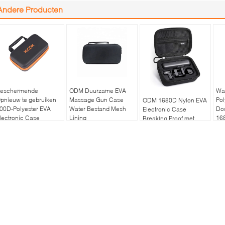
Andere Producten
eschermende
ODM Duurzame EVA
Wat
pnieuw te gebruiken
Massage Gun Case
Pol
ODM 1680D Nylon EVA
00D-Polyester EVA
Water Bestand Mesh
Do
Electronic Case
lectronic Case
Lining
16
Breaking Proof met
pandex Lining
Ge
Ritssluiting