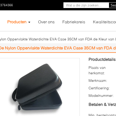
23764366
Sea
Producten
Over ons
Fabrieksreis
Kwaliteitsco
ylon Oppervlakte Waterdichte EVA Case 35CM van FDA de Kleur van
De Nylon Oppervlakte Waterdichte EVA Case 35CM van FDA d
Productdetails
Plaats van
herkomst:
Merknaam:
Certificering:
Modelnummer:
Betalen & Ver
Min. bestelaanta