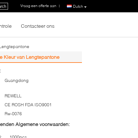
Vraag een offerte aan
|
rch
Dutch
ntrole
Contacteer ons
 Lengtepantone
e Kleur van Lengtepantone
:
Guangdong
REWELL
CE ROSH FDA ISO9001
Rw-0076
zenden Algemene voorwaarden:
l:
1000pcs