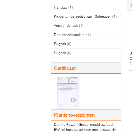
Handtas
(1)
Kindertuingereedschap - Scheppen
(1)
Vergrendel zak
(1)
Documentenpakket
(1)
Rugzak
(0)
Rugzak
(0)
B
O
6
Certificaat
E
S
Klantenoverzichten
Dank u Rewell-Groep, maakt uw bedrijf
EVA tot hard geval voor ons, is quanlity