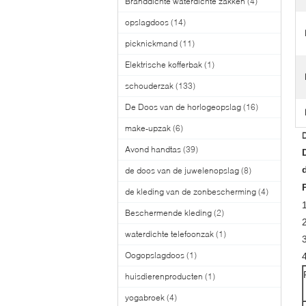
Branddichte waterdichte zakken
(4)
opslagdoos
(14)
picknickmand
(11)
Elektrische kofferbak
(1)
schouderzak
(133)
De Doos van de horlogeopslag
(16)
make-upzak
(6)
Avond handtas
(39)
de doos van de juwelenopslag
(8)
de kleding van de zonbescherming
(4)
1
Beschermende kleding
(2)
waterdichte telefoonzak
(1)
3
Oogopslagdoos
(1)
huisdierenproducten
(1)
yogabroek
(4)