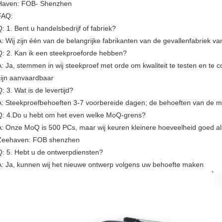
Haven: FOB- Shenzhen
FAQ:
Q: 1. Bent u handelsbedrijf of fabriek?
A: Wij zijn één van de belangrijke fabrikanten van de gevallenfabriek
Q: 2. Kan ik een steekproeforde hebben?
A: Ja, stemmen in wij steekproef met orde om kwaliteit te testen en t
zijn aanvaardbaar
: 3. Wat is de levertijd?
A: Steekproefbehoeften 3-7 voorbereide dagen; de behoeften van de m
Q: 4.Do u hebt om het even welke MoQ-grens?
A: Onze MoQ is 500 PCs, maar wij keuren kleinere hoeveelheid goed als
Zeehaven: FOB shenzhen
Q: 5. Hebt u de ontwerpdiensten?
A: Ja, kunnen wij het nieuwe ontwerp volgens uw behoefte maken