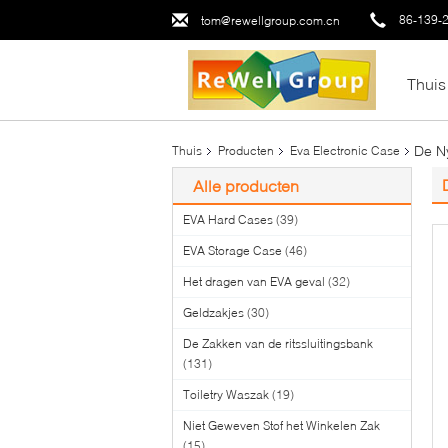
86-139-
tom@rewellgroup.com.cn
Thuis
De N
Thuis
Producten
Eva Electronic Case
Alle producten
EVA Hard Cases
(39)
EVA Storage Case
(46)
Het dragen van EVA geval
(32)
Geldzakjes
(30)
De Zakken van de ritssluitingsbank
(131)
Toiletry Waszak
(19)
Niet Geweven Stof het Winkelen Zak
(15)