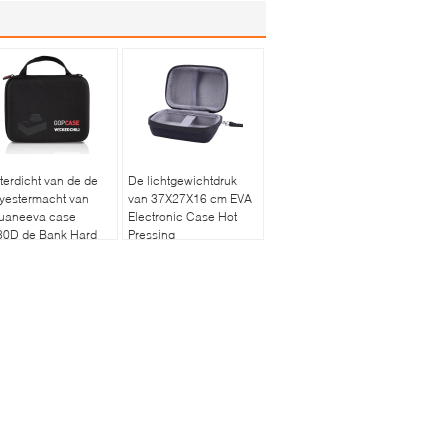
erdicht van de de
De lichtgewichtdruk
yestermacht van
van 37X27X16 cm EVA
uaneeva case
Electronic Case Hot
80D de Bank Hard
Pressing
val