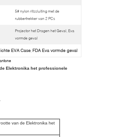
5# nylon ritssluiting met de
rubbertrekker van 2 PCs
Projector het Dragen het Geval, Eva
vormde geval
dichte EVA Case
FDA Eva vormde geval
,
antone
e Elektronika het professionele
.
tte van de Elektronika het