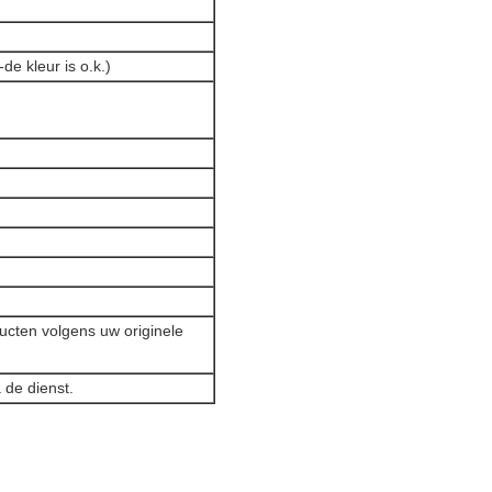
e kleur is o.k.)
ucten volgens uw originele
 de dienst.