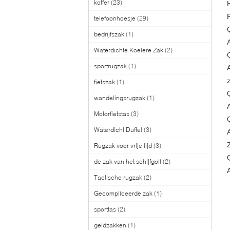
koffer
(23)
telefoonhoesje
(29)
bedrijfszak
(1)
Waterdichte Koelere Zak
(2)
sportrugzak
(1)
fietszak
(1)
Q
wandelingsrugzak
(1)
Motorfietstas
(3)
Waterdicht Duffel
(3)
Rugzak voor vrije tijd
(3)
de zak van het schijfgolf
(2)
Tactische rugzak
(2)
Gecompliceerde zak
(1)
sporttas
(2)
geldzakken
(1)