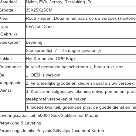
Materiaal
Nylon, EVA, Jersey, Ritssluiting, Pu
Grootte
35X25X15CM
Kleur
Rode kleuren, Douane het basis op uw verzoek (Pantone-d
Type
EVA Tool Case
(Gebruik)
Steekproef
Levering
Steekproeftijd: 7 – 15 dagen gewoonlijk
Pakket
Het Karton van OPP Bag+
Drukmanier
In reliëf gemaakte het schermdruk, heet-drukt, enz.
De
1. OEM is welkom
aangepaste
2. Veranderlijke grootte en kleuren vanaf als uw verzoek.
Dienst
3. Kan stijlen volgens uw tekening ontwerpen en om prod
steekproef verzoeken of maken.
4. Goede kwaliteit, goedkope prijs, de goede dienst en na
Leveringscapaciteit: 50000 Stuk/Stukken per Maand
Verpakking & Levering
Verpakkingsdetails: Polyzak/Giftvakje/Document Karton