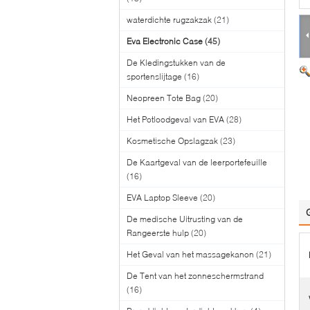
waterdichte rugzakzak
(21)
Eva Electronic Case
(45)
De Kledingstukken van de
sportenslijtage
(16)
Neopreen Tote Bag
(20)
Het Potloodgeval van EVA
(28)
Kosmetische Opslagzak
(23)
De Kaartgeval van de leerportefeuille
(16)
EVA Laptop Sleeve
(20)
De medische Uitrusting van de
Rangeerste hulp
(20)
Het Geval van het massagekanon
(21)
De Tent van het zonneschermstrand
(16)