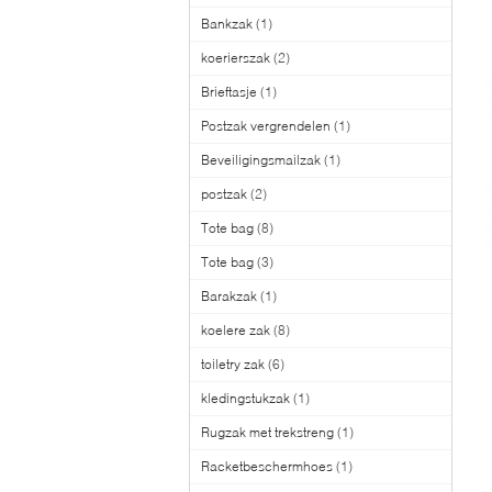
Bankzak
(1)
koerierszak
(2)
Brieftasje
(1)
Postzak vergrendelen
(1)
Beveiligingsmailzak
(1)
postzak
(2)
Tote bag
(8)
Tote bag
(3)
Barakzak
(1)
koelere zak
(8)
toiletry zak
(6)
kledingstukzak
(1)
Rugzak met trekstreng
(1)
Racketbeschermhoes
(1)