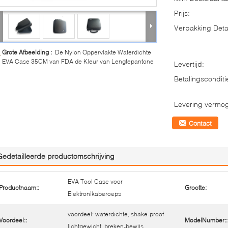
Prijs:
Verpakking Detai
Grote Afbeelding :
De Nylon Oppervlakte Waterdichte
EVA Case 35CM van FDA de Kleur van Lengtepantone
Levertijd:
Betalingsconditi
Levering vermo
Contact
Gedetailleerde productomschrijving
EVA Tool Case voor
Productnaam::
Grootte:
Elektronikaberoeps
voordeel: waterdichte, shake-proof
Voordeel::
ModelNumber::
lichtgewicht, breken-bewijs