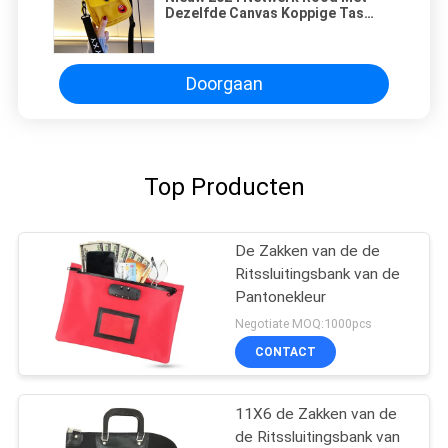
Dezelfde Canvas Koppige Tas
Koppige Vrouwelijke Tas Studente
Kleine Verse Hand- en
Schoudertas
Doorgaan
Top Producten
De Zakken van de de
Ritssluitingsbank van de
Pantonekleur
Negotiate MOQ:1000pcs
CONTACT
11X6 de Zakken van de
de Ritssluitingsbank van