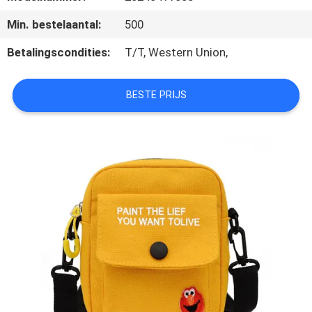
SITEMAP
Min. bestelaantal:
500
PRIVACY
Betalingscondities:
T/T, Western Union,
POLICY
BESTE PRIJS