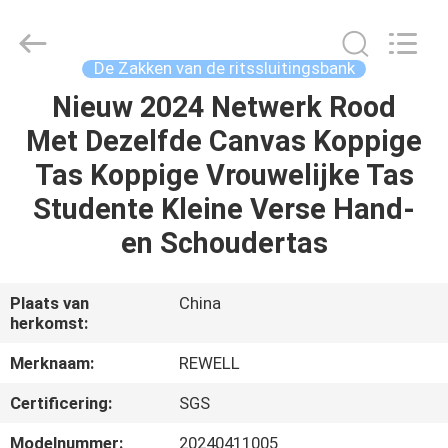
2026
ReWell
Industrial
Group
Limited.
De Zakken van de ritssluitingsbank
All
Rights
Reserved.
Nieuw 2024 Netwerk Rood
HUIS
Developed
by
Met Dezelfde Canvas Koppige
ECER
PRODUCTEN
Tas Koppige Vrouwelijke Tas
Studente Kleine Verse Hand-
ONGEVEER
en Schoudertas
ONS
Plaats van
China
herkomst:
FABRIEKSREIS
Merknaam:
REWELL
KWALITEITSCONTROLE
Certificering:
SGS
Modelnummer:
20240411005