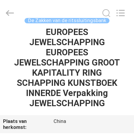
2026
ReWell
Industrial
Group
Limited.
De Zakken van de ritssluitingsbank
All
Rights
Reserved.
EUROPEES
HUIS
Developed
by
JEWELSCHAPPING
ECER
PRODUCTEN
EUROPEES
JEWELSCHAPPING GROOT
ONGEVEER
KAPITALITY RING
ONS
SCHAPPING KUNSTBOEK
INNERDE Verpakking
FABRIEKSREIS
JEWELSCHAPPING
KWALITEITSCONTROLE
Plaats van
China
herkomst: