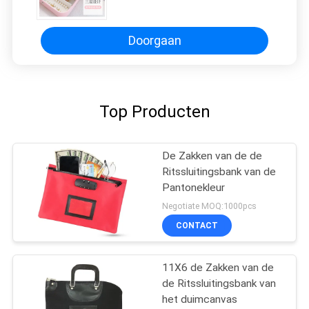
GROOT KAPITALITY RING
SCHAPPING KUNSTBOEK INNERDE
Verpakking JEWELSCHAPPING
Doorgaan
Top Producten
De Zakken van de de
Ritssluitingsbank van de
Pantonekleur
Negotiate MOQ:1000pcs
CONTACT
11X6 de Zakken van de
de Ritssluitingsbank van
het duimcanvas