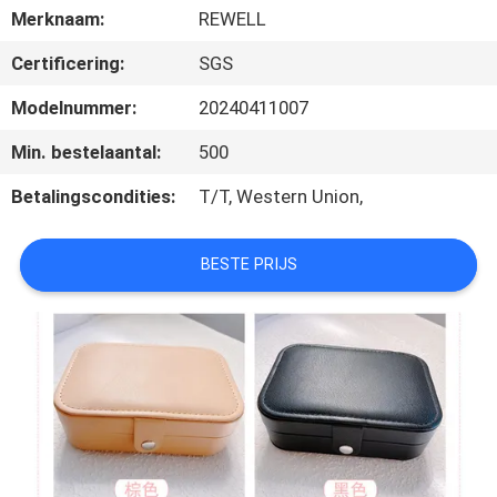
SITEMAP
Merknaam:
REWELL
Certificering:
SGS
PRIVACY
Modelnummer:
20240411007
POLICY
Min. bestelaantal:
500
Betalingscondities:
T/T, Western Union,
BESTE PRIJS