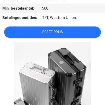
SITEMAP
Min. bestelaantal:
500
PRIVACY
Betalingscondities:
T/T, Western Union,
POLICY
BESTE PRIJS