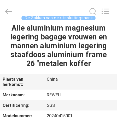
Industrial
Group
Limited.
All
Rights
De Zakken van de ritssluitingsbank
Reserved.
Developed
Alle aluminium magnesium
HUIS
by
ECER
legering bagage vrouwen en
PRODUCTEN
mannen aluminium legering
staafdoos aluminium frame
ONGEVEER
26 "metalen koffer
ONS
Plaats van
China
herkomst:
FABRIEKSREIS
Merknaam:
REWELL
KWALITEITSCONTROLE
Certificering:
SGS
Modelnummer:
20240415001