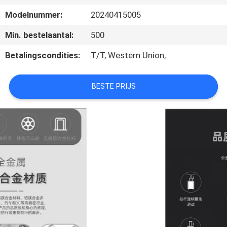
SITEMAP
Modelnummer:
20240415005
PRIVACY
Min. bestelaantal:
500
POLICY
Betalingscondities:
T/T, Western Union,
BESTE PRIJS