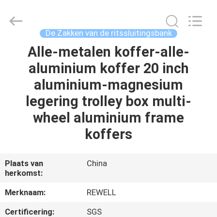
Industrial
Group
Limited.
All
Rights
De Zakken van de ritssluitingsbank
Reserved.
Developed
Alle-metalen koffer-alle-
HUIS
by
ECER
aluminium koffer 20 inch
PRODUCTEN
aluminium-magnesium
legering trolley box multi-
ONGEVEER
wheel aluminium frame
ONS
koffers
FABRIEKSREIS
Plaats van
China
herkomst:
KWALITEITSCONTROLE
Merknaam:
REWELL
Certificering:
SGS