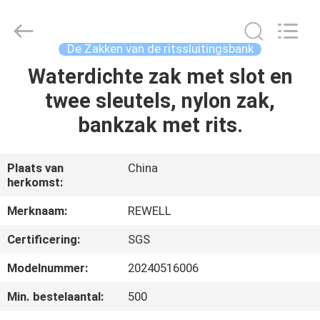
Industrial
Group
Limited.
All
Rights
De Zakken van de ritssluitingsbank
Reserved.
Developed
Waterdichte zak met slot en
HUIS
by
ECER
twee sleutels, nylon zak,
PRODUCTEN
bankzak met rits.
ONGEVEER
Plaats van
China
herkomst:
ONS
Merknaam:
REWELL
FABRIEKSREIS
Certificering:
SGS
Modelnummer:
20240516006
KWALITEITSCONTROLE
Min. bestelaantal:
500