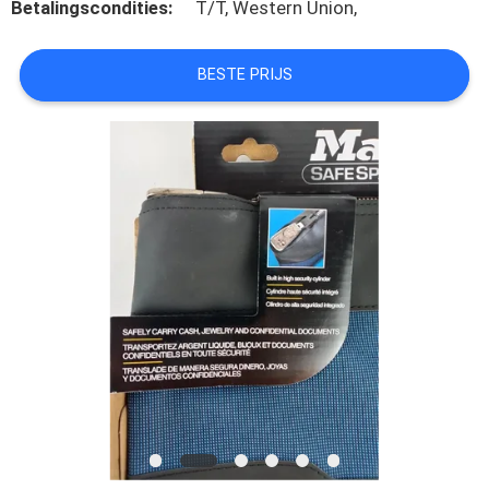
SITEMAP
Betalingscondities:
T/T, Western Union,
PRIVACY
BESTE PRIJS
POLICY