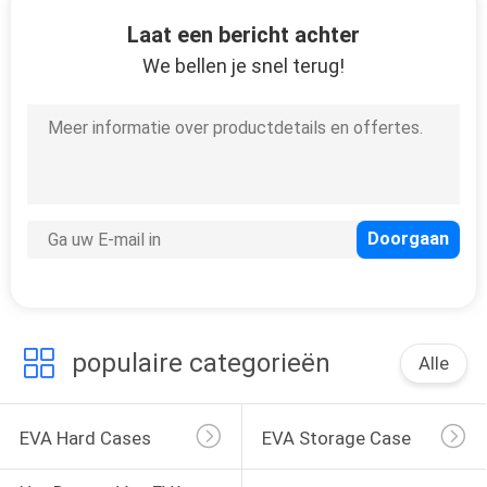
SITEMAP
Laat een bericht achter
We bellen je snel terug!
PRIVACY
33
POLICY
Het dragen van EVA
geval
34
populaire categorieën
Alle
Geldzakjes
EVA Hard Cases
EVA Storage Case