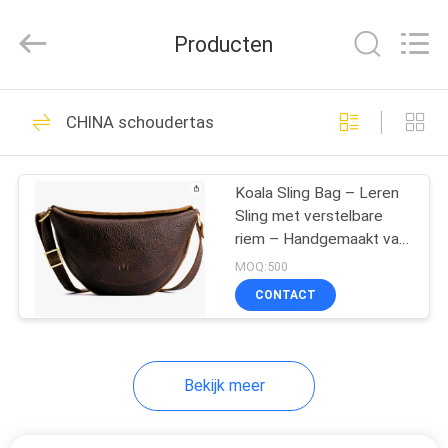
Limited.
All
Rights
Producten
Reserved.
Developed
by
ECER
HUIS
68
CHINA schoudertas
EVA Hard Cases
PRODUCTEN
Koala Sling Bag – Leren
Sling met verstelbare
ONGEVEER
riem – Handgemaakt van
ONS
de beste volnerfhuiden
MOQ:500
CONTACT
49
FABRIEKSREIS
EVA Storage Case
Bekijk meer
KWALITEITSCONTROLE