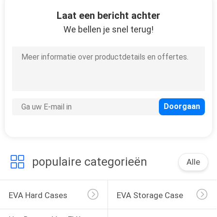
SITEMAP
Laat een bericht achter
We bellen je snel terug!
PRIVACY
33
POLICY
Het dragen van EVA
geval
34
populaire categorieën
Alle
Geldzakjes
EVA Hard Cases
EVA Storage Case