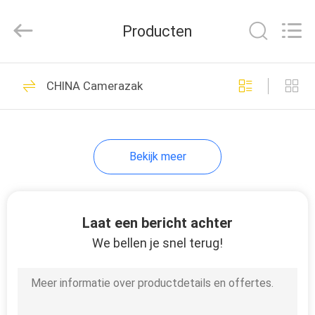
Limited.
All
Rights
Producten
Reserved.
Developed
by
ECER
HUIS
42
CHINA Camerazak
EVA Hard Cases
PRODUCTEN
Bekijk meer
ONGEVEER
ONS
Laat een bericht achter
49
FABRIEKSREIS
We bellen je snel terug!
EVA Storage Case
KWALITEITSCONTROLE