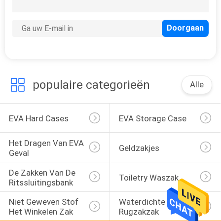
SITEMAP
PRIVACY
32
POLICY
Het dragen van EVA
geval
populaire categorieën
Alle
EVA Hard Cases
EVA Storage Case
Het Dragen Van EVA 
Geldzakjes
34
Geval
De Zakken Van De 
Geldzakjes
Toiletry Waszak
Ritssluitingsbank
Niet Geweven Stof 
Waterdichte 
Het Winkelen Zak
Rugzakzak