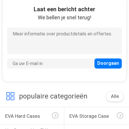
SITEMAP
Laat een bericht achter
We bellen je snel terug!
PRIVACY
33
POLICY
Het dragen van EVA
geval
34
populaire categorieën
Alle
Geldzakjes
EVA Hard Cases
EVA Storage Case