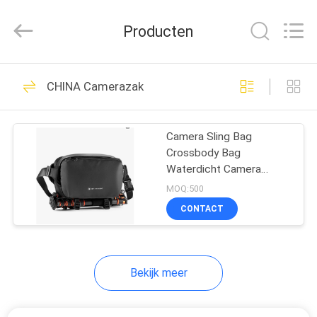
Limited.
All
Rights
Producten
Reserved.
Developed
by
ECER
HUIS
68
CHINA Camerazak
EVA Hard Cases
PRODUCTEN
Camera Sling Bag
Crossbody Bag
ONGEVEER
Waterdicht Camera
ONS
Schouder Rugzak
MOQ:500
DSLR/SLR/Mirrorless
CONTACT
Camera Case
49
FABRIEKSREIS
EVA Storage Case
Bekijk meer
KWALITEITSCONTROLE