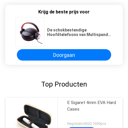
Krijg de beste prijs voor
De schokbestendige
Hoofdtelefoons van Multispandex
EVA Travel Case For Wireless
Doorgaan
Top Producten
E Sigaret 4mm EVA Hard
Cases
Negotiate MOQ:1000pcs