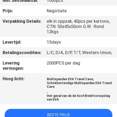
Min. bestelaantal:
1000pcs
SITEMAP
Prijs:
Negotiate
PRIVACY
Verpakking Details:
elk in oppzak, 40pcs per kartons,
CTN: 50x45x50cm G.W.: Rond
POLICY
12kgs
Levertijd:
15days
Betalingscondities:
L/C, D/A, D/P, T/T, Western Union,
Levering
2000PCS per dag
vermogen:
Hoog licht:
,
Multispandex EVA Travel Case
Schokbestendige Multispandex EVA Travel
Case
,
Het geval van de de hoofdtelefoonopslag
van EVA
BESTE PRIJS