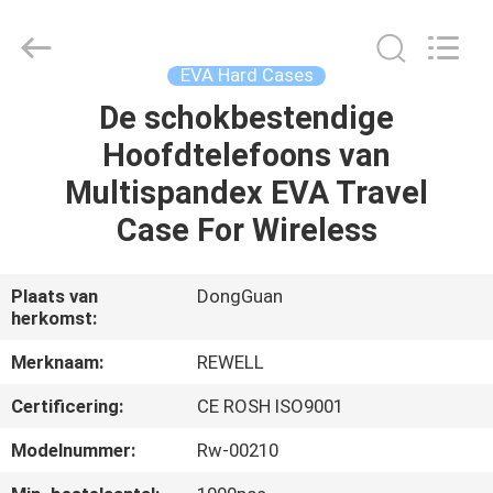
Group
Limited.
All
Rights
Reserved.
EVA Hard Cases
Developed
by
De schokbestendige
HUIS
ECER
Hoofdtelefoons van
PRODUCTEN
Multispandex EVA Travel
Case For Wireless
ONGEVEER
ONS
Plaats van
DongGuan
herkomst:
FABRIEKSREIS
Merknaam:
REWELL
Certificering:
CE ROSH ISO9001
KWALITEITSCONTROLE
Modelnummer:
Rw-00210