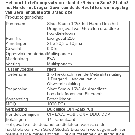
Het hoofdtelefoongeval voor slaat de Reis van Solo3 Studio3
het Harde het Dragen Geval van de de Hoofdtelefoonsopslag
van Gevallenbluetooth Draadloze
Producteigenschap
Puntnaam
Slaat Studio 1/2/3 het Harde Reis het
Dragen geval van Gevallen draadloze
hoofdtelefoons
Punt Nr.
Eva-geval-210
Afmetingen
21 x 20,3 x 10,5 cm
Gewicht
0,3 kg
Oppervlaktemateriaal
Multispandex
Middenlaag
EVA
Voering
Multispandex
Tussenvoegsel
Niets
Toebehoren
1 x-Trekkracht van de Metaalritssluiting
1 Dragend Handvat van x
Obversritssluiting
Toepassing
Slaat Studio 1/2/3 de draadloze
hoofdtelefoons van Bluetooth
Aanpassing
Beschikbaar
MOQ
1000 PCs
Verpakking
Duidelijke OPP-Zak/PCs
Handelstermijnen
CIF EXW, FOB-, CNF, DDU, DDP
Betalingen
T/T, Creditcard
Het geval van de douanehoofdtelefoon voor slaat de
hoofdtelefoons van Solo3 Studio3 Bluetooth wordt gemaakt van
premie harde materialto van EVA duurzaamheid en langdurige