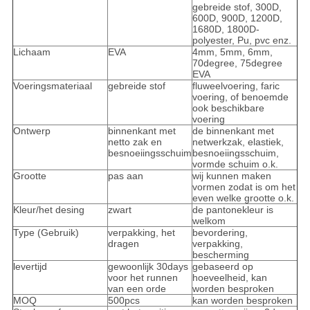
gebreide stof, 300D,
600D, 900D, 1200D,
1680D, 1800D-
polyester, Pu, pvc enz.
Lichaam
EVA
4mm, 5mm, 6mm,
70degree, 75degree
EVA
Voeringsmateriaal
gebreide stof
fluweelvoering, faric
voering, of benoemde
ook beschikbare
voering
Ontwerp
binnenkant met
de binnenkant met
netto zak en
netwerkzak, elastiek,
besnoeiingsschuim
besnoeiingsschuim,
vormde schuim o.k.
Grootte
pas aan
wij kunnen maken
vormen zodat is om het
even welke grootte o.k.
Kleur/het desing
zwart
de pantonekleur is
welkom
Type (Gebruik)
verpakking, het
bevordering,
dragen
verpakking,
bescherming
levertijd
gewoonlijk 30days
gebaseerd op
voor het runnen
hoeveelheid, kan
van een orde
worden besproken
MOQ
500pcs
kan worden besproken