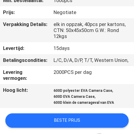
Min. bestelaantal:
1000pcs
SITEMAP
Prijs:
Negotiate
PRIVACY
Verpakking Details:
elk in oppzak, 40pcs per kartons,
CTN: 50x45x50cm G.W.: Rond
POLICY
12kgs
Levertijd:
15days
Betalingscondities:
L/C, D/A, D/P, T/T, Western Union,
Levering
2000PCS per dag
vermogen:
Hoog licht:
,
600D polyester EVA Camera Case
,
600D EVA Camera Case
600D klein de camerageval van EVA
BESTE PRIJS