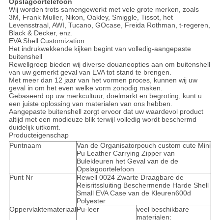
Opslagoortelefoon
Wij worden trots samengewerkt met vele grote merken, zoals
3M, Frank Muller, Nikon, Oakley, Smiggle, Tissot, het
Levensstraal, AWI, Tucano, GOcase, Freida Rothman, t-regeren,
Black & Decker, enz.
EVA Shell Customization
Het indrukwekkende kijken begint van volledig-aangepaste
buitenshell
Rewellgroep bieden wij diverse douaneopties aan om buitenshell
van uw gemerkt geval van EVA tot stand te brengen.
Met meer dan 12 jaar van het vormen proces, kunnen wij uw
geval in om het even welke vorm zonodig maken.
Gebaseerd op uw merkcultuur, doelmarkt en begroting, kunt u
een juiste oplossing van materialen van ons hebben.
Aangepaste buitenshell zorgt ervoor dat uw waardevol product
altijd met een modieuze blik terwijl volledig wordt beschermd
duidelijk uitkomt.
Producteigenschap
Puntnaam
Van de Organisatorpouch custom cute Mini
Pu Leather Carrying Zipper van
Bulekleuren het Geval van de de
Opslagoortelefoon
Punt Nr
Rewell 0024 Zwarte Draagbare de
Reisritssluiting Beschermende Harde Shell
Small EVA Case van de Kleuren600d
Polyester
Oppervlaktemateriaal
Pu-leer
veel beschikbare
materialen: