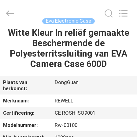
Industrial
Group
Limited.
All
Rights
Eva Electronic Case
Reserved.
Developed
Witte Kleur In reliëf gemaakte
HUIS
by
ECER
Beschermende de
PRODUCTEN
Polyesterritssluiting van EVA
Camera Case 600D
ONGEVEER
ONS
Plaats van
DongGuan
herkomst:
FABRIEKSREIS
Merknaam:
REWELL
Certificering:
CE ROSH ISO9001
KWALITEITSCONTROLE
Modelnummer:
Rw-00100